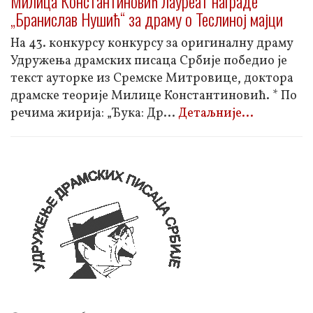
Милица Константиновић лауреат награде
„Бранислав Нушић“ за драму о Теслиној мајци
На 43. конкурсу конкурсу за оригиналну драму
Удружења драмских писаца Србије победио је
текст ауторке из Сремске Митровице, доктора
драмске теорије Милице Константиновић. * По
речима жирија: „Ђука: Др
...
Детаљније...