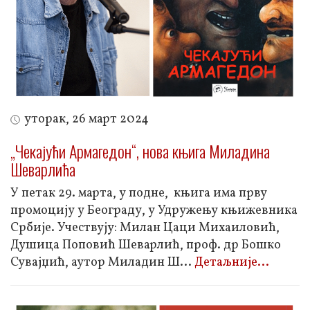
уторак, 26 март 2024
„Чекајући Армагедон“, нова књига Миладина
Шеварлића
У петак 29. марта, у подне, књига има прву
промоцију у Београду, у Удружењу књижевника
Србије. Учествују: Милан Цаци Михаиловић,
Душица Поповић Шеварлић, проф. др Бошко
Сувајџић, аутор Миладин Ш
...
Детаљније...