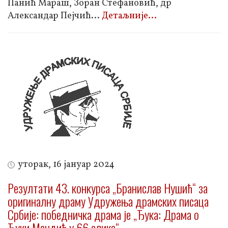
Панић Мараш, Зоран Стефановић, др
Александар Пејчић
...
Детаљније...
уторак, 16 јануар 2024
Резултати 43. конкурса „Бранислав Нушић“ за
оригиналну драму Удружења драмских писаца
Србије: победничка драма је „Ђука: Драма о
Ђуки Мандић у 66 слика“