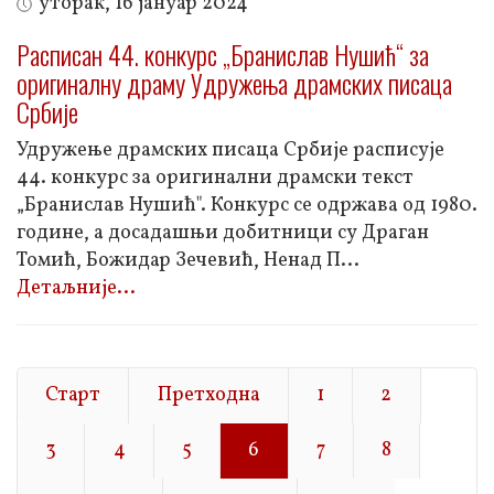
уторак, 16 јануар 2024
Расписан 44. конкурс „Бранислав Нушић“ за
оригиналну драму Удружења драмских писаца
Србије
Удружење драмских писаца Србије расписује
44. конкурс за оригинални драмски текст
„Бранислав Нушић". Конкурс се одржава од 1980.
године, а досадашњи добитници су Драган
Томић, Божидар Зечевић, Ненад П
...
Детаљније...
Старт
Претходна
1
2
3
4
5
6
7
8