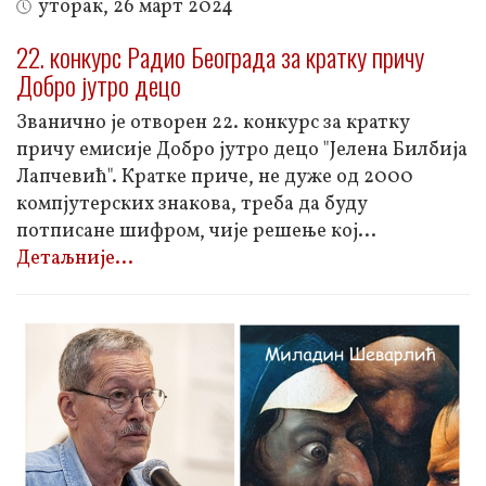
уторак, 26 март 2024
22. конкурс Радио Београда за кратку причу
Добро јутро децо
Званично је отворен 22. конкурс за кратку
причу емисије Добро јутро децо "Јелена Билбија
Лапчевић". Кратке приче, не дуже од 2000
компјутерских знакова, треба да буду
потписане шифром, чије решење кој
...
Детаљније...