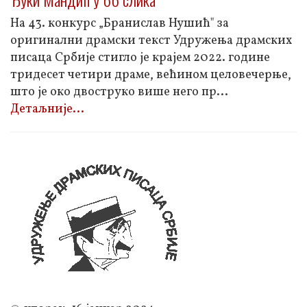
На 43. конкурс „Бранислав Нушић" за
оригинални драмски текст Удружења драмских
писаца Србије стигло је крајем 2022. године
тридесет четири драме, већином целовечерње,
што је око двоструко више него пр
...
Детаљније...