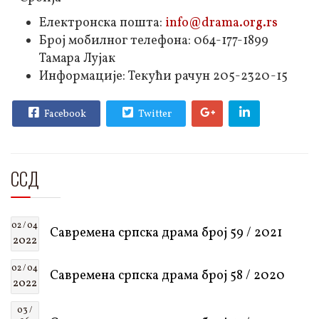
Електронска пошта:
info@drama.org.rs
Број мобилног телефона: 064-177-1899
Тамара Лујак
Информације: Текући рачун 205-2320-15
Facebook
Twitter
ССД
02 / 04
Савремена српска драма број 59 / 2021
2022
02 / 04
Савремена српска драма број 58 / 2020
2022
03 /