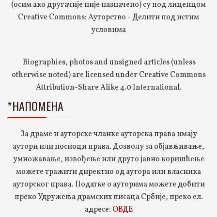
(осим ако другачије није назначено) су под лиценцом
Creative Commons: Ауторство - Делити под истим
условима
Biographies, photos and unsigned articles (unless
otherwise noted) are licensed under Creative Commons
Attribution-Share Alike 4.0 International.
*НАПОМЕНА
За драме и ауторске чланке ауторска права имају
аутори или носиоци права. Дозволу за објављивање,
умножавање, извођење или друго јавно коришћење
можете тражити директно од аутора или власника
ауторског права. Податке о ауторима можете добити
преко Удружења драмских писаца Србије, преко ел.
адресе:
ОВДЕ