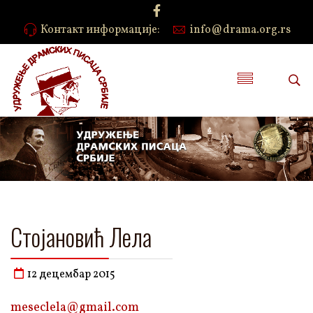
Контакт информације:
info@drama.org.rs
Стојановић Лела
12 децембар 2015
meseclela@gmail.com