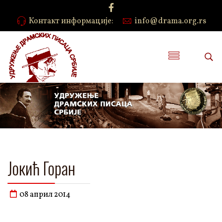
Контакт информације:
info@drama.org.rs
Јокић Горан
08 април 2014