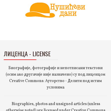
ЛИЦЕНЦА - LICENSE
Биографије, фотографије и непотписани текстови
(осим ако другачије није назначено) су под лиценцом
Creative Commons: Ауторство - Делити под истим
условима
Biographies, photos and unsigned articles (unless
otherwise noted) are licensed under Creative Commons