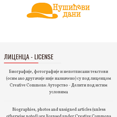
ЛИЦЕНЦА - LICENSE
Биографије, фотографије и непотписани текстови
(осим ако другачије није назначено) су под лиценцом
Creative Commons: Ауторство - Делити под истим
условима
Biographies, photos and unsigned articles (unless
otherwise noted) are licensed under Creative Commons