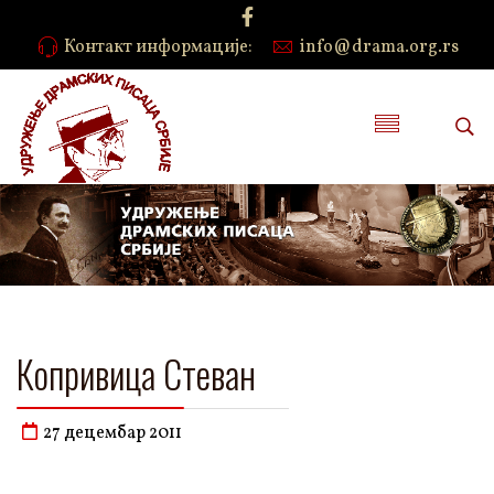
Контакт информације:
info@drama.org.rs
Копривица Стеван
27 децембар 2011