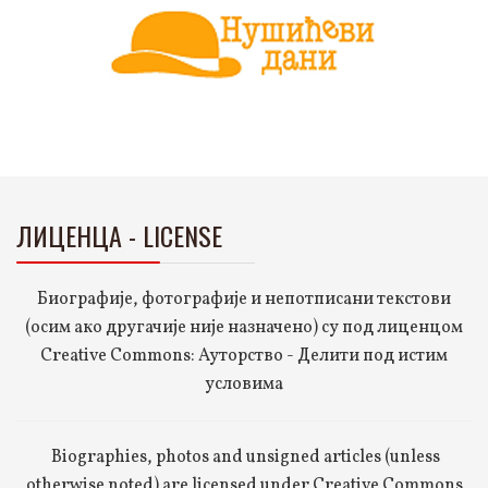
ЛИЦЕНЦА - LICENSE
Биографије, фотографије и непотписани текстови
(осим ако другачије није назначено) су под лиценцом
Creative Commons: Ауторство - Делити под истим
условима
Biographies, photos and unsigned articles (unless
otherwise noted) are licensed under Creative Commons