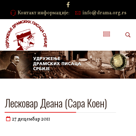
Контакт информације:
info@drama.org.rs
Лесковар Деана (Сара Коен)
27 децембар 2011