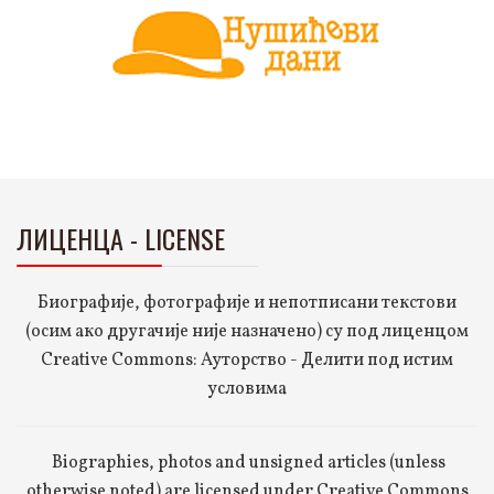
ЛИЦЕНЦА - LICENSE
Биографије, фотографије и непотписани текстови
(осим ако другачије није назначено) су под лиценцом
Creative Commons: Ауторство - Делити под истим
условима
Biographies, photos and unsigned articles (unless
otherwise noted) are licensed under Creative Commons