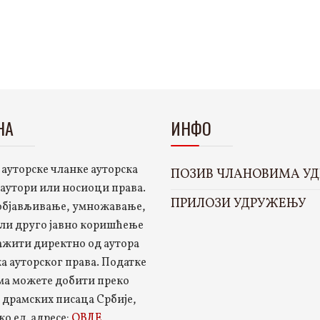
НА
ИНФО
 ауторске чланке ауторска
ПОЗИВ ЧЛАНОВИМА У
 аутори или носиоци права.
ПРИЛОЗИ УДРУЖЕЊУ
 објављивање, умножавање,
ли друго јавно коришћење
ажити директно од аутора
а ауторског права. Податке
ма можете добити преко
драмских писаца Србије,
ко ел. адресе:
ОВДЕ