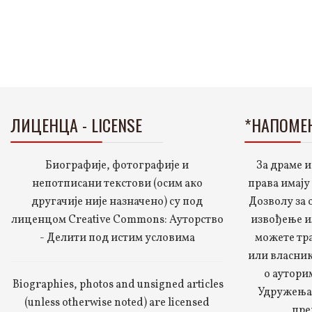
ЛИЦЕНЦА - LICENSE
*НАПОМЕ
Биографије, фотографије и
За драме и
непотписани текстови (осим ако
права имају
другачије није назначено) су под
Дозволу за
лиценцом Creative Commons: Ауторство
извођење и
- Делити под истим условима
можете тр
или власник
о аутори
Biographies, photos and unsigned articles
Удружења 
(unless otherwise noted) are licensed
пре