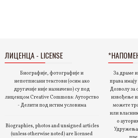
ЛИЦЕНЦА - LICENSE
*НАПОМЕ
Биографије, фотографије и
За драме и
непотписани текстови (осим ако
права имају
другачије није назначено) су под
Дозволу за
лиценцом Creative Commons: Ауторство
извођење и
- Делити под истим условима
можете тр
или власник
о аутори
Biographies, photos and unsigned articles
Удружења 
(unless otherwise noted) are licensed
пре