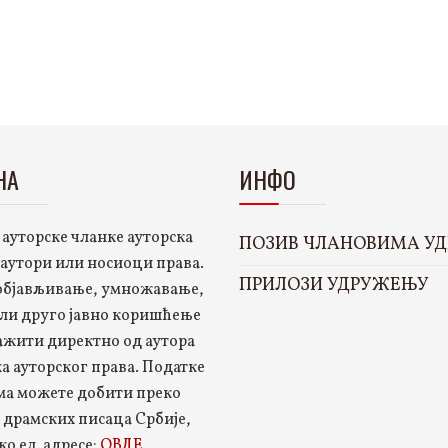
НА
ИНФО
 ауторске чланке ауторска
ПОЗИВ ЧЛАНОВИМА У
 аутори или носиоци права.
ПРИЛОЗИ УДРУЖЕЊУ
 објављивање, умножавање,
ли друго јавно коришћење
ажити директно од аутора
а ауторског права. Податке
ма можете добити преко
драмских писаца Србије,
ко ел. адресе:
ОВДЕ