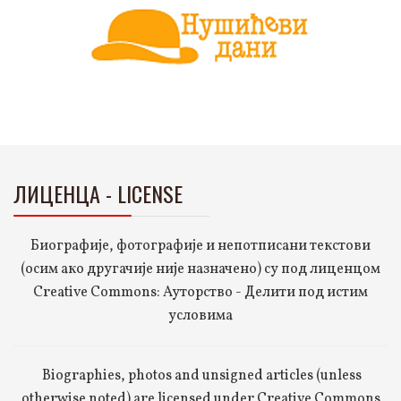
ЛИЦЕНЦА - LICENSE
Биографије, фотографије и непотписани текстови
(осим ако другачије није назначено) су под лиценцом
Creative Commons: Ауторство - Делити под истим
условима
Biographies, photos and unsigned articles (unless
otherwise noted) are licensed under Creative Commons