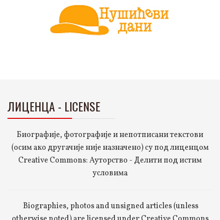
ЛИЦЕНЦА - LICENSE
Биографије, фотографије и непотписани текстови
(осим ако другачије није назначено) су под лиценцом
Creative Commons: Ауторство - Делити под истим
условима
Biographies, photos and unsigned articles (unless
otherwise noted) are licensed under Creative Commons