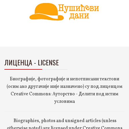
ЛИЦЕНЦА - LICENSE
Биографије, фотографије и непотписани текстови
(осим ако другачије није назначено) су под лиценцом
Creative Commons: Ауторство - Делити под истим
условима
Biographies, photos and unsigned articles (unless
otherwise noted) are licensed under Creative Commons