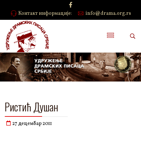
Контакт информације:
info@drama.org.rs
Ристић Душан
27 децембар 2011