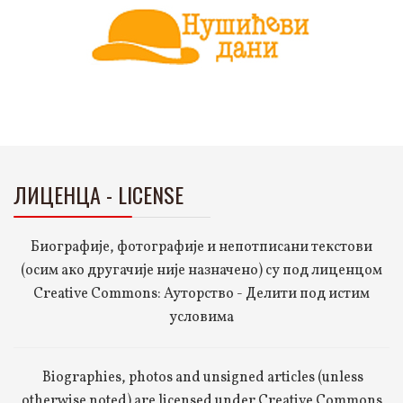
ЛИЦЕНЦА - LICENSE
Биографије, фотографије и непотписани текстови
(осим ако другачије није назначено) су под лиценцом
Creative Commons: Ауторство - Делити под истим
условима
Biographies, photos and unsigned articles (unless
otherwise noted) are licensed under Creative Commons