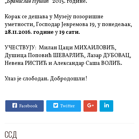
„
Бранислав Нушић
“ 2015. године.
Корак се дешава у Музеју позоришне
уметности, Господар Јевремова 19, у понедељак,
28.11.2016. године
у
19 сати
.
УЧЕСТВУЈУ: Милан Цаци МИХАИЛОВИЋ,
Душица Поповић ШЕВАРЛИЋ, Лазар ДУБОВАЦ,
Невена РИСТИЋ и Александар Саша ВОЛИЋ.
Улаз је слободан. Добродошли!
Facebook
Twitter
ССД