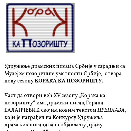
Удружење драмских писаца Србије у сарадњи са
Музејем позоришне уметности Србије, отвара
нову сезону
КОРАКА КА ПОЗОРИШТУ
.
Част да отвори већ XV сезону „Корака ка
позоришту“ има драмски писац Горана
БАЛАНЧЕВИЋ својим новим текстом
ПРЕПЛАВА
,
који је награђен на Конкурсу Удружења
драмских писаца за необјављену драму