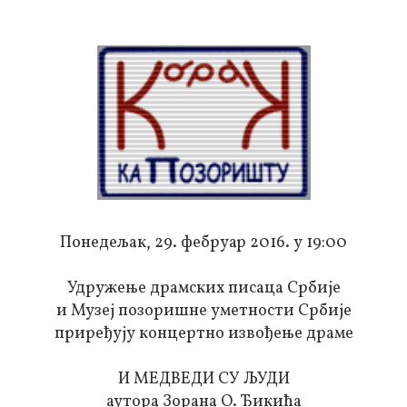
Понедељак, 29. фебруар 2016. у 19:00
Удружење драмских писаца Србије
и Музеј позоришне уметности Србије
приређују концертно извођење драме
И МЕДВЕДИ СУ ЉУДИ
аутора Зорана О. Ђикића