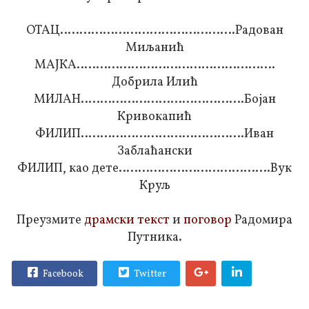
ОТАЦ………………………………………Радован
Миљанић
МАЈКА……………………………………………
Добрила Илић
МИЛАН……………………………………Бојан
Кривокапић
ФИЛИП……………………………………Иван
Заблаћански
ФИЛИП, као дете…………………………………Вук
Круљ
Преузмите
драмски текст
и
поговор
Радомира
Путника.
Facebook
Twitter