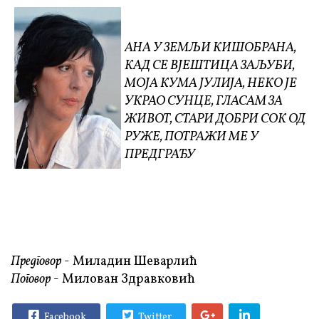
АНА У ЗЕМЉИ КИШОБРАНА,
КАД СЕ ВЈЕШТИЦА ЗАЉУБИ,
МОЈА КУМА ЈУЛИЈА,
НЕКО ЈЕ
УКРАО СУНЦЕ,
ГЛАСАМ ЗА
ЖИВОТ,
СТАРИ ДОБРИ СОК ОД
РУЖЕ,
ПОТРАЖИ МЕ У
ПРЕДГРАЂУ
Предговор
- Миладин Шеварлић
Поговор
- Милован Здравковић
Facebook
Twitter