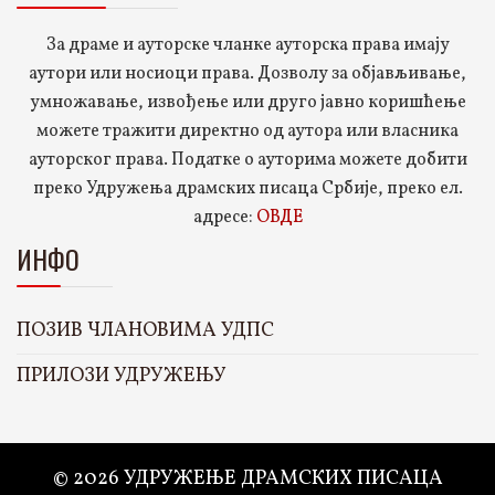
За драме и ауторске чланке ауторска права имају
аутори или носиоци права. Дозволу за објављивање,
умножавање, извођење или друго јавно коришћење
можете тражити директно од аутора или власника
ауторског права. Податке о ауторима можете добити
преко Удружења драмских писаца Србије, преко ел.
адресе:
ОВДЕ
ИНФО
ПОЗИВ ЧЛАНОВИМА УДПС
ПРИЛОЗИ УДРУЖЕЊУ
© 2026 УДРУЖЕЊЕ ДРАМСКИХ ПИСАЦА