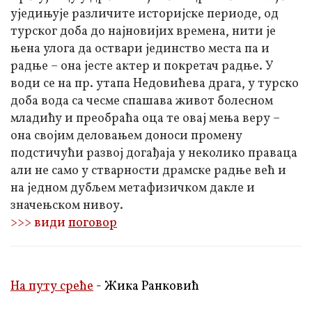
уједињује различите историјске периоде, од
турског доба до најновијих времена, нити је
њена улога да оствари јединство места па и
радње – она јесте актер и покретач радње. У
води се на пр. утапа Недовићева драга, у турско
доба вода са чесме спашава живот болесном
младићу и преобраћа оца те овај мења веру –
она својим деловањем доноси промену
подстичући развој догађаја у неколико праваца
али не само у стварности драмске радње већ и
на једном дубљем метафизичком дакле и
значењском нивоу.
>>> види
поговор
На путу среће
- Жика Ранковић