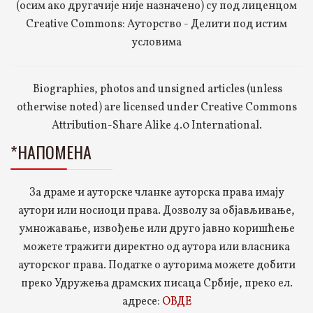
(осим ако другачије није назначено) су под лиценцом
Creative Commons: Ауторство - Делити под истим
условима
Biographies, photos and unsigned articles (unless
otherwise noted) are licensed under Creative Commons
Attribution-Share Alike 4.0 International.
*НАПОМЕНА
За драме и ауторске чланке ауторска права имају
аутори или носиоци права. Дозволу за објављивање,
умножавање, извођење или друго јавно коришћење
можете тражити директно од аутора или власника
ауторског права. Податке о ауторима можете добити
преко Удружења драмских писаца Србије, преко ел.
адресе:
ОВДЕ