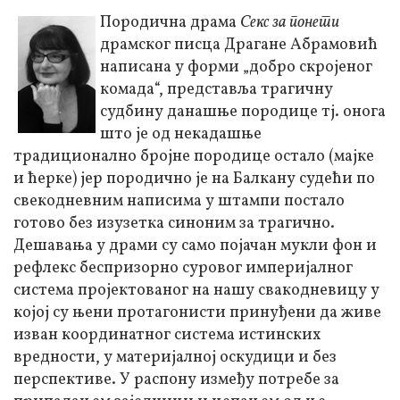
Породична драма
Секс за понети
драмског писца Драгане Абрамовић
написана у форми „добро скројеног
комада“, представља трагичну
судбину данашње породице тј. онога
што је од некадашње
традиционално бројне породице остало (мајке
и ћерке) јер породично је на Балкану судећи по
свекодневним написима у штампи постало
готово без изузетка синоним за трагично.
Дешавања у драми су само појачан мукли фон и
рефлекс беспризорно суровог империјалног
система пројектованог на нашу свакодневицу у
којој су њени протагонисти принуђени да живе
изван координатног система истинских
вредности, у материјалној оскудици и без
перспективе. У распону између потребе за