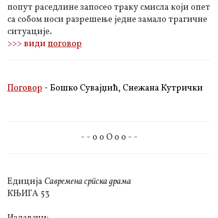
попут раседлине запосео траку смисла који опет
са собом носи разрешење једне замало трагичне
ситуације.
>>> види
поговор
Поговор
- Бошко Сувајџић, Снежана Кутрички
- - о о О о о - -
Едиција
Савремена српска драма
КЊИГА 53