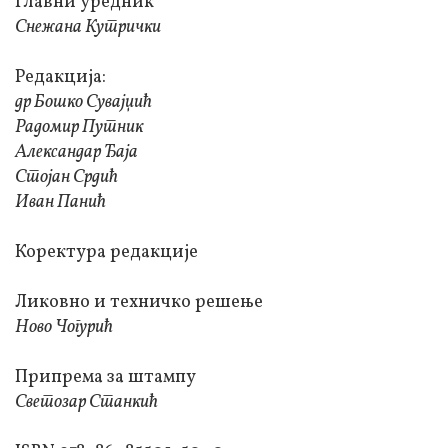
Главни уредник
Снежана Кутрички
Редакција:
др Бошко Сувајџић
Радомир Путник
Александар Ђаја
Стојан Срдић
Иван Панић
Коректура редакције
Ликовно и техничко решење
Ново Чогурић
Припрема за штампу
Светозар Станкић