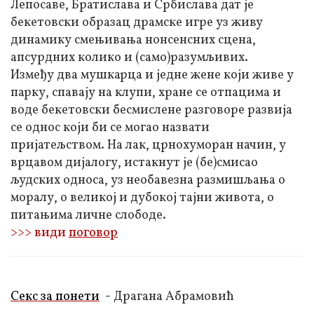
Лепосаве, Братислава и Србислава дат је
бекетовски образац драмске игре уз живу
динамику смењивања нонсенсних сцена,
апсурдних колико и (само)разумљивих.
Између два мушкарца и једне жене који живе у
парку, спавају на клупи, хране се отпацима и
воде бекетовски бесмислене разговоре развија
се однос који би се могао назвати
пријатељством. На лак, црнохуморан начин, у
врцавом дијалогу, истакнут је (бе)смисао
људских односа, уз необавезна размишљања о
моралу, о великој и дубокој тајни живота, о
питањима личне слободе.
>>> види
поговор
Секс за понети
-
Драгана Абрамовић