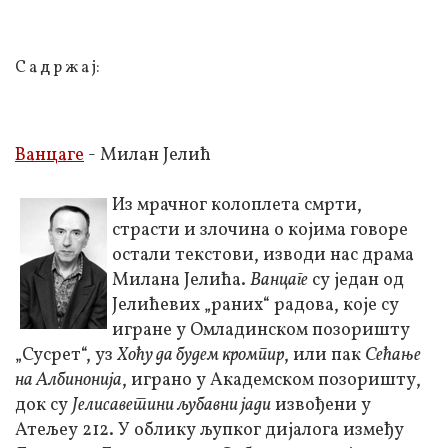
С а д р ж а ј:
Ванцаге
-
Милан Јелић
Из мрачног колоплета смрти,
страсти и злочина о којима говоре
остали текстови, изводи нас драма
Милана Јелића.
Ванцаге
су један од
Јелићевих „раних“ радова, које су
игране у Омладинском позоришту
„Сусрет“, уз
Хоћу да будем кромпир
, или пак
Сећање
на Албинонија
, играно у Академском позоришту,
док су
Јелисаветини љубавни јади
извођени у
Атељеу 212. У облику љупког дијалога између