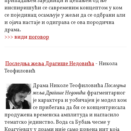
припадањем заједници и цепањем од ње
инспиришући се савременим концептом у ком
се појединац осамљује у жељи да се одбрани али
и ојача настаје и одиграва се ова породична
драма.
>>> види
поговор
Последња жеља Драгише Недовића
- Никола
Теофиловић
Драма Николе Теофиловића
Последња
жеља Драгише Недовића
фрагментарног
је карактера и уобичајен је модел ком
се прибегава да би се концентрисала
продужена временска амплитуда и нагласило
тематско јединство. Вода са Бубањ чесме у
Крагујевцу у драми није само црвена нит која