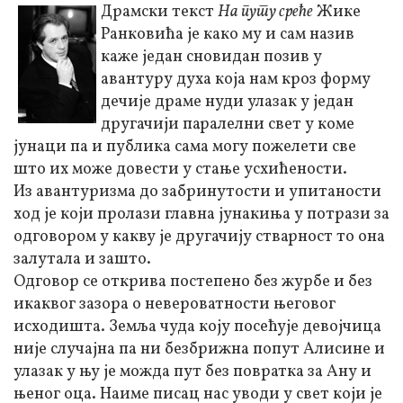
Драмски текст
На путу среће
Жике
Ранковића је како му и сам назив
каже један сновидан позив у
авантуру духа која нам кроз форму
дечије драме нуди улазак у један
другачији паралелни свет у коме
јунаци па и публика сама могу пожелети све
што их може довести у стање усхићености.
Из авантуризма до забринутости и упитаности
ход је који пролази главна јунакиња у потрази за
одговором у какву је другачију стварност то она
залутала и зашто.
Одговор се открива постепено без журбе и без
икаквог зазора о невероватности његовог
исходишта. Земља чуда коју посећује девојчица
није случајна па ни безбрижна попут Алисине и
улазак у њу је можда пут без повратка за Ану и
њеног оца. Наиме писац нас уводи у свет који је