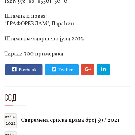
ISBN 978–86–85501–50–0
Штампа и повез:
“ГРАФОРЕКЛАМ”, Параћин
Штампање завршено јуна 2015.
Тираж: 300 примерака
Facebook
Twitter
ССД
02 / 04
Савремена српска драма број 59 / 2021
2022