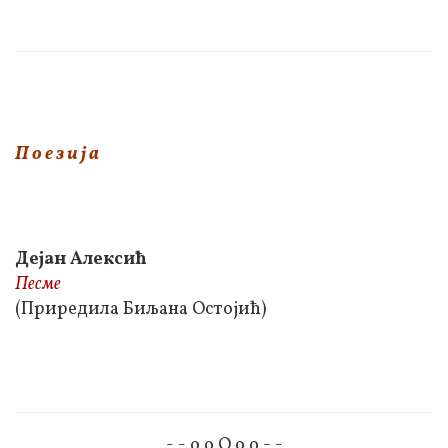
П о е з и ј а
Дејан Алексић
Песме
(Приредила Биљана Остојић)
- - o o O o o - -