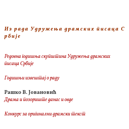
И з р а д а У д р у ж е њ а д р а м с к и х п и с а ц а С
р б и ј е
Редовна годишња скупштина Удружења драмских
писаца Србије
Годишњи извештај о раду
Рашко В. Јовановић
Драма и позориште данас и овде
Конкурс за оригинални драмски текст