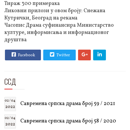
Тираж 300 примерака
Ликовни прилози у овом броју: Снежана
Кутрички, Београд на рекама
Часопис Драма суфинансира Министарство
културе, информисања и информационог
друштва
Facebook
Twitter
ССД
02 / 04
Савремена српска драма број 59 / 2021
2022
02 / 04
Савремена српска драма број 58 / 2020
2022