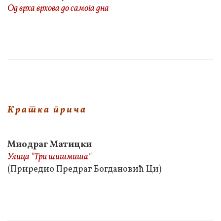
Од врха врхова до самога дна
К р а т к а п р и ч а
Миодраг Матицки
Улица "Три шишмиша"
(Приредио Предраг Богдановић Ци)