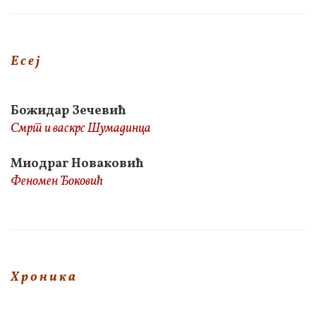
Е с е ј
Божидар Зечевић
Смрт и васкрс Шумадинца
Миодраг Новаковић
Феномен Ђоковић
Х р о н и к а