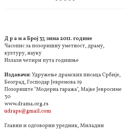
Д р а м а Број 37, зима 2011. године
Часопис за позоришну уметност, драму,
културу, науку
Излази четири пута годишње
Издавачи
: Удружење драмских писаца Србије,
Београд, Господар Јевремова 19
Позориште "Модерна гаража", Мајке Јевросиме
30
www.drama.org.rs
udraps@gmail.com
Главни и одговорни уредник, Миладин