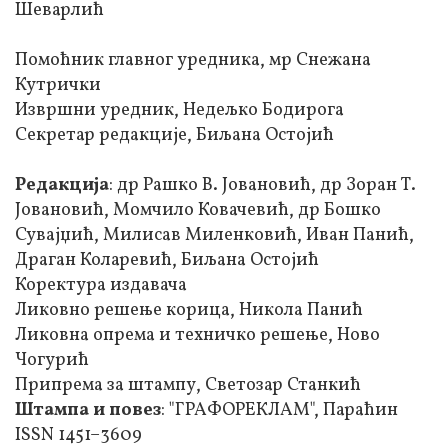
Шеварлић
Помоћник главног уредника, мр Снежана
Кутрички
Извршни уредник, Недељко Бодирога
Секретар редакције, Биљана Остојић
Редакција
: др Рашко В. Јовановић, др Зоран Т.
Јовановић, Момчило Ковачевић, др Бошко
Сувајџић, Милисав Миленковић, Иван Панић,
Драган Коларевић, Биљана Остојић
Коректура издавача
Ликовно решење корица, Никола Панић
Ликовна опрема и техничко решење, Ново
Чогурић
Припрема за штампу, Светозар Станкић
Штампа и повез
: "ГРАФОРЕКЛАМ", Параћин
ISSN 1451–3609