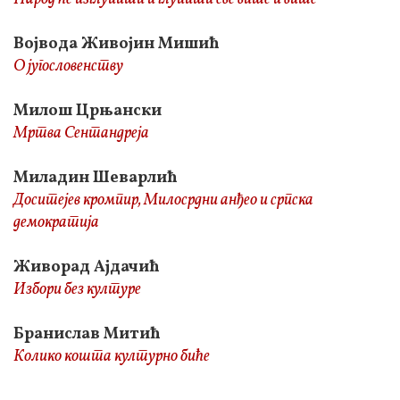
Војвода Живојин Мишић
О југословенству
Милош Црњански
Мртва Сентандреја
Миладин Шеварлић
Доситејев кромпир, Милосрдни анђео и српска
демократија
Живорад Ајдачић
Избори без културе
Бранислав Митић
Колико кошта културно биће