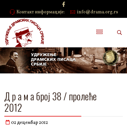
Контакт информације:
info@drama.org.rs
Д р а м а број 38 / пролеће
2012
02 децембар 2012