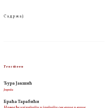
С а д р ж а ј:
Т е к с т о в и
Ђура Јакшић
Јевропи
Браћа Тарабићи
Народ ће изглупити и глупити све више и више