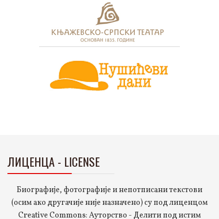
ЛИЦЕНЦА - LICENSE
Биографије, фотографије и непотписани текстови
(осим ако другачије није назначено) су под лиценцом
Creative Commons: Ауторство - Делити под истим