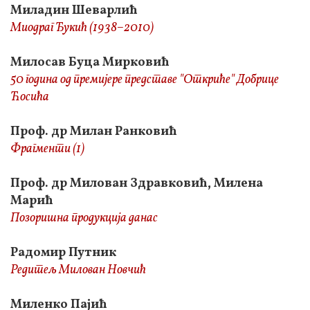
Миладин Шеварлић
Миодраг Ђукић (1938–2010)
Милосав Буца Мирковић
50 година од премијере представе "Откриће" Добрице
Ћосића
Проф. др Милан Ранковић
Фрагменти (1)
Проф. др Милован Здравковић, Милена
Марић
Позоришна продукција данас
Радомир Путник
Редитељ Милован Новчић
Миленко Пајић