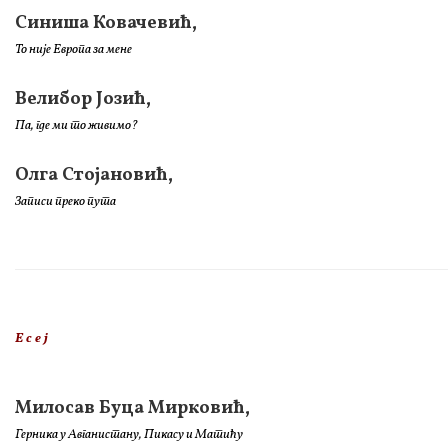
Синиша Ковачевић,
То није Европа за мене
Велибор Јозић,
Па, где ми то живимо?
Олга Стојановић,
Записи преко пута
Е с е ј
Милосав Буца Мирковић,
Герника у Авганистану, Пикасу и Матићу