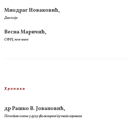
Миодраг Новаковић,
Два есеја
Весна Маричић,
СФРЈ, new wave
Х р о н и к а
др Рашко В. Јовановић,
Почетак сезоне у духу фолклорног пучкога игроказа