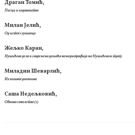
Драган Томић,
Писци и издаваштво
Милан Јелић,
Од истог слушаоца
Жељко Каран,
Нушићева дела и савремена домаћа комедиографија на Нушићевом трагу
Миладин Шеварлић,
Из нишког дневника
Саша Недељковић,
Обнова соколства (1)