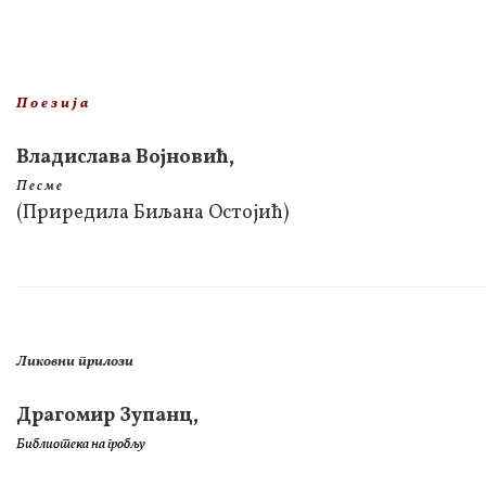
П о е з и ј а
Владислава Војновић,
П е с м е
(Приредила Биљана Остојић)
Ликовни прилози
Драгомир Зупанц,
Библиотека на гробљу