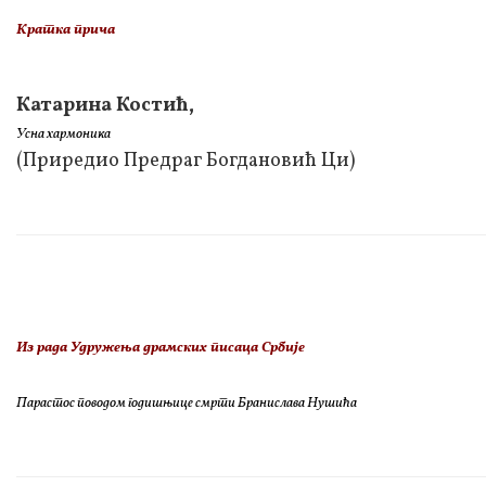
Кратка прича
Катарина Костић,
Усна хармоника
(Приредио Предраг Богдановић Ци)
Из рада Удружења драмских писаца Србије
Парастос поводом годишњице смрти Бранислава Нушића