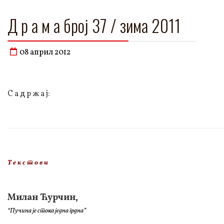
Д р а м а број 37 / зима 2011
08 април 2012
С а д р ж а ј:
Т е к с т о в и
Милан Ћурчин,
“Пучина је стока једна грдна”