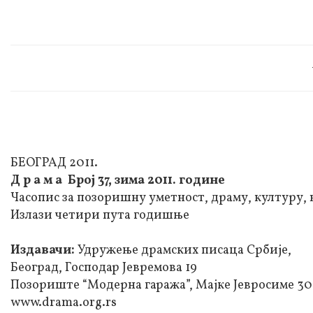
БЕОГРАД 2011.
Д р а м а Број 37, зима 2011. године
Часопис за позоришну уметност, драму, културу, 
Излази четири пута годишње
Издавачи:
Удружење драмских писаца Србије,
Београд, Господар Јевремова 19
Позориште “Модерна гаража”, Мајке Јевросиме 30
www.drama.org.rs