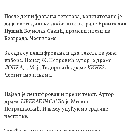
После дешифровања текстова, констатовано је
да је овогодишњи добитник награде
Бранислав
Нушић
Војислав Савић, драмски писац из
Београда. Честитамо!
За сада су дешифрована и два текста из ужег
избора. Ненад Ж. Петровић аутор је драме
ЛОЦКА
, а Маја Тодоровић драме
КИНЕЗ
.
Честитамо и њима.
Најзад је дешифрован и трећи текст. Аутор
драме
LIBERAE IN CAUSA
је Милош
Петрашковић. И њему упућујемо срдачне
честитке.