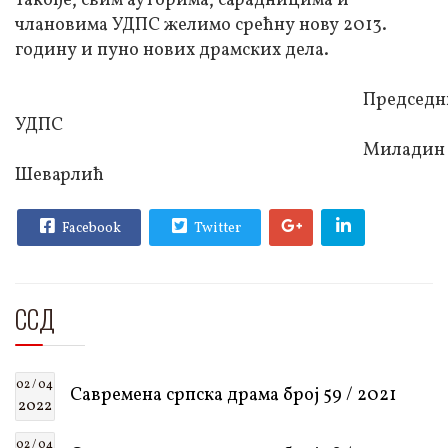
Такође, свим ауторима, сарадницима и
члановима УДПС желимо срећну нову 2013.
годину и пуно нових драмских дела.
Председни
УДПС
Миладин
Шеварлић
Facebook
Twitter
ССД
02 / 04
Савремена српска драма број 59 / 2021
2022
02 / 04