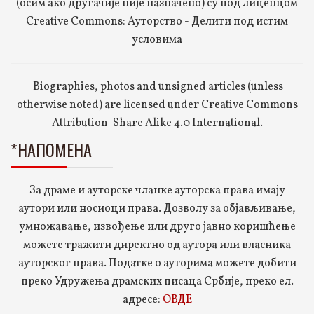
(осим ако другачије није назначено) су под лиценцом
Creative Commons: Ауторство - Делити под истим
условима
Biographies, photos and unsigned articles (unless
otherwise noted) are licensed under Creative Commons
Attribution-Share Alike 4.0 International.
*НАПОМЕНА
За драме и ауторске чланке ауторска права имају
аутори или носиоци права. Дозволу за објављивање,
умножавање, извођење или друго јавно коришћење
можете тражити директно од аутора или власника
ауторског права. Податке о ауторима можете добити
преко Удружења драмских писаца Србије, преко ел.
адресе:
ОВДЕ