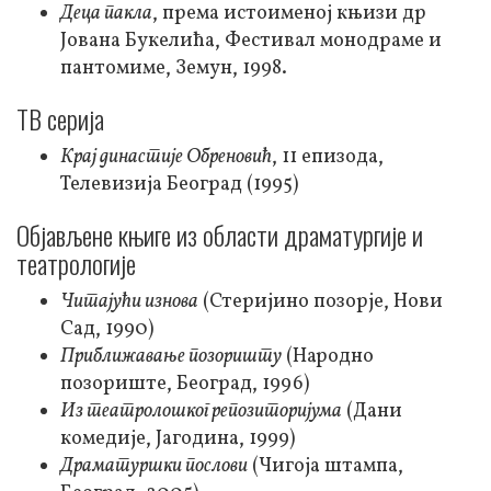
Деца пакла
, према истоименој књизи др
Јована Букелића, Фестивал монодраме и
пантомиме, Земун, 1998.
ТВ серија
Крај династије Обреновић
, 11 епизода,
Телевизија Београд (1995)
Објављене књиге из области драматургије и
театрологије
Читајући изнова
(Стеријино позорје, Нови
Сад, 1990)
Приближавање позоришту
(Народно
позориште, Београд, 1996)
Из театролошког репозиторијума
(Дани
комедије, Јагодина, 1999)
Драматуршки послови
(Чигоја штампа,