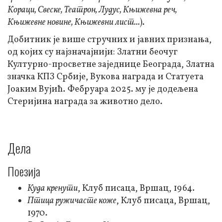
Кораци, Свеске, Театрон, Лудус, Књижевна реч,
Књижевне новине, Књижевни лист...
).
Добитник је више стручних и јавних признања,
од којих су најзначајнији: Златни беочуг
Културно-просветне заједнице Београда, Златна
значка КПЗ Србије, Вукова награда и Статуета
Јоаким Вујић. Фебруара 2025. му је додељена
Стеријина награда за животно дело.
Дела
Поезија
Куда кренути
, Клуб писаца, Вршац, 1964.
Птица ружичасте коже
, Клуб писаца, Вршац,
1970.