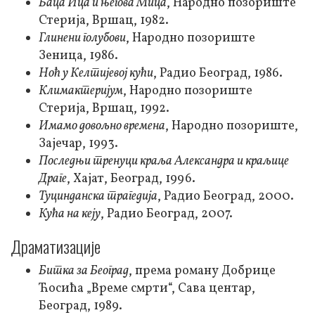
Баца Ица и његова Мица
, Народно позориште
Стерија, Вршац, 1982.
Глинени голубови
, Народно позориште
Зеница, 1986.
Ноћ у Келтијевој кући
, Радио Београд, 1986.
Климактеријум
, Народно позориште
Стерија, Вршац, 1992.
Имамо довољно времена
, Народно позориште,
Зајечар, 1993.
Последњи тренуци краља Александра и краљице
Драге
, Хајат, Београд, 1996.
Туцинданска трагедија
, Радио Београд, 2000.
Кућа на кеју
, Радио Београд, 2007.
Драматизације
Битка за Београд
, према роману Добрице
Ћосића „Време смрти“, Сава центар,
Београд, 1989.