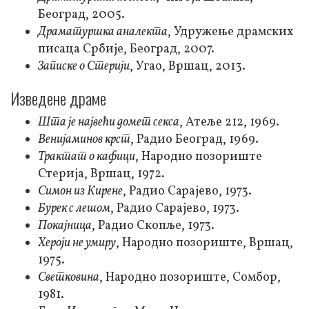
Београд, 2005.
Драматуршка аналекта
, Удружење драмских
писаца Србије, Београд, 2007.
Записке о Стерији
, Угао, Вршац, 2013.
Изведене драме
Шта је највећи домет секса
, Атеље 212, 1969.
Венијаминов крст
, Радио Београд, 1969.
Трактат о кафици
, Народно позориште
Стерија, Вршац, 1972.
Симон из Кирене
, Радио Сарајево, 1973.
Бурек с лешом
, Радио Сарајево, 1973.
Покајница
, Радио Скопље, 1973.
Хероји не умиру
, Народно позориште, Вршац,
1975.
Светковина
, Народно позориште, Сомбор,
1981.