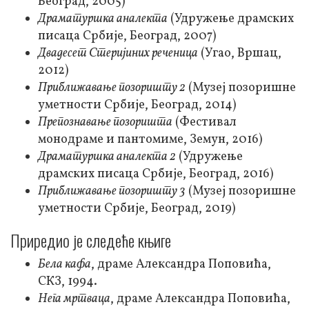
Београд, 2005)
Драматуршка аналекта
(Удружење драмских
писаца Србије, Београд, 2007)
Двадесет Стеријиних реченица
(Угао, Вршац,
2012)
Приближавање позоришту 2
(Музеј позоришне
уметности Србије, Београд, 2014)
Препознавање позоришта
(Фестивал
монодраме и пантомиме, Земун, 2016)
Драматуршка аналекта 2
(Удружење
драмских писаца Србије, Београд, 2016)
Приближавање позоришту 3
(Музеј позоришне
уметности Србије, Београд, 2019)
Приредио је следеће књиге
Бела кафа
, драме Александра Поповића,
СКЗ, 1994.
Нега мртваца
, драме Александра Поповића,