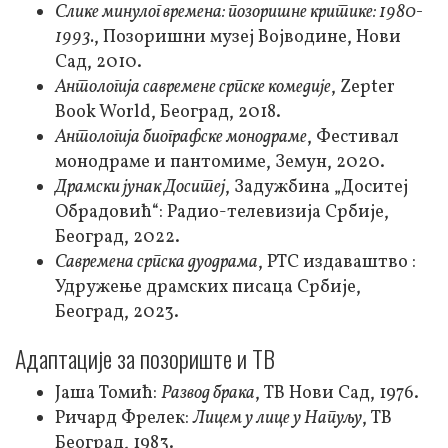
Слике минулог времена: позоришне критике: 1980-
1993.
, Позоришни музеј Војводине, Нови
Сад, 2010.
Антологија савремене српске комедије
, Zepter
Book World, Београд, 2018.
Антологија биографске монодраме
, Фестивал
монодраме и пантомиме, Земун, 2020.
Драмски јунак Доситеј
, Задужбина „Доситеј
Обрадовић“: Радио-телевизија Србије,
Београд, 2022.
Савремена српска дуодрама
, РТС издаваштво :
Удружење драмских писаца Србије,
Београд, 2023.
Адаптације за позориште и ТВ
Јаша Томић:
Развод брака
, ТВ Нови Сад, 1976.
Ричард Фрелек:
Лицем у лице у Напуљу
, ТВ
Београд, 1983.