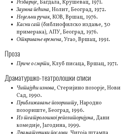
Резбарије
, Багдала, Крушевац, 1971.
Заумна пећина
, Нолит, Београд, 1972.
Недељни ручак
, КОВ, Вршац, 1976.
Касни сат
(библиофилско издање, 30
примерака), АПУ, Београд, 1976.
Откривање времена
, Угао, Вршац, 1991.
Проза
Приче о смрти
, Клуб писаца, Вршац, 1971.
Драматуршко-театролошки списи
Читајући изнова
, Стеријино позорје, Нови
Сад, 1990.
Приближавање позоришту
, Народно
позориште, Београд, 1996.
Из театролошког репозиторијума
, Дани
комедије, Јагодина, 1999.
Драматуршки послови
, Чигоја штампа,