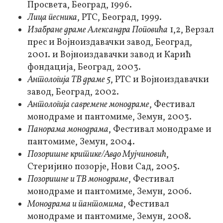
Просвета, Београд, 1996.
Лица песника
, РТС, Београд, 1999.
Изабране драме Александра Поповића
1,2, Верзал
прес и Војноиздавачки завод, Београд,
2001. и Војноиздавачки завод и Карић
фондација, Београд, 2003.
Антологија ТВ драме 5
, РТС и Војноиздавачки
завод, Београд, 2002.
Антологија савремене монодраме
, Фестивал
монодраме и пантомиме, Земун, 2003.
Панорама монодрама
, Фестивал монодраме и
пантомиме, Земун, 2004.
Позоришне критике/Авдо Мујчиновић
,
Стеријино позорје, Нови Сад, 2005.
Позоришне и ТВ монодраме
, Фестивал
монодраме и пантомиме, Земун, 2006.
Монодрама и пантомима
, Фестивал
монодраме и пантомиме, Земун, 2008.