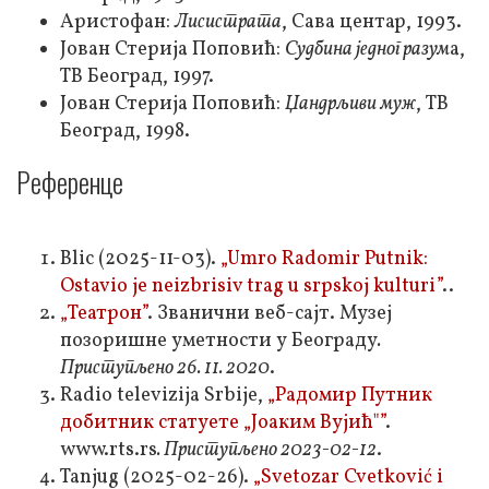
Аристофан:
Лисистрата
, Сава центар, 1993.
Јован Стерија Поповић:
Судбина једног разум
а,
ТВ Београд, 1997.
Јован Стерија Поповић:
Џандрљиви муж
, ТВ
Београд, 1998.
Референце
Blic (2025-11-03).
„Umro Radomir Putnik:
Ostavio je neizbrisiv trag u srpskoj kulturi”
..
„Театрон”
. Званични веб-сајт. Музеј
позоришне уметности у Београду
.
Приступљено
26. 11. 2020
.
Radio televizija Srbije,
„Радомир Путник
добитник статуете „Јоаким Вујић"”
.
www.rts.rs
. Приступљено
2023-02-12
.
Tanjug (2025-02-26).
„Svetozar Cvetković i