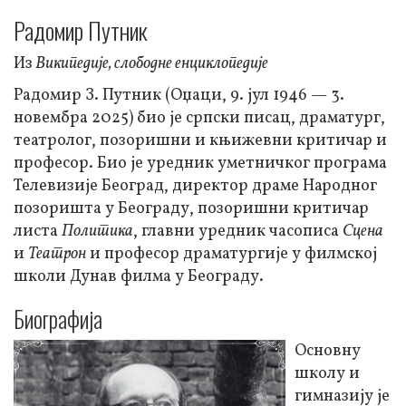
Радомир Путник
Из
Википедије, слободне енциклопедије
Радомир З. Путник (Оџаци, 9. јул 1946 — 3.
новембра 2025) био је српски писац, драматург,
театролог, позоришни и књижевни критичар и
професор. Био је уредник уметничког програма
Телевизије Београд, директор драме Народног
позоришта у Београду, позоришни критичар
листа
Политика
, главни уредник часописа
Сцена
и
Театрон
и професор драматургије у филмској
школи Дунав филма у Београду.
Биографија
Основну
школу и
гимназију је