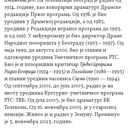
Књижевна реч
. На Телевизији Београд је радио од
1974. године, као хонорарни драматург Драмске
редакције Првог програма. Од 1978. је био
уредник у Драмској редакцији, а од 1983.
уредник у Редакцији играног програма до 1993.
и од 1997. У међувремену је био директор Драме
Народног позоришта у Београду (1993—1997). Од
маја 1999. до августа 2001. био је главни и
одговорни уредник Уметничког програма РТС.
Био је и позоришни критичар
Трећег програма
Радио Београда
(1974—1993) и
Политике
(1986—1993)
и главни уредник часописа
Сцена
(1990 — 1994).
Од септембра 2001. до јула 2003. радио је на
месту уредника Културно-уметничког програма
РТС-ТВБ. Од јула 2003. је био драматург БК
Телекома. Од 16. новембра 2005. је у старосној
пензији. Живео је и радио у Земуну. Преминуо
је 3. новембра 2025. године.