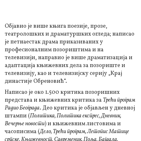
Објавио је више књига поезије, прозе,
театролошких и драматуршких огледа; написао
је петнаестак драма приказиваних у
професионалним позориштима и на
телевизији, направио је више драматизација и
адаптација књижевних дела за позориште и
телевизију, као и телевизијску серију „Крај
династије Обреновић“.
Написао је око 1.500 критика позоришних
представа и књижевних критика за
Трећи програм
Радио Београда
. Део критика је објављен у дневној
штампи (
Политика, Политика експрес, Дневник,
Вечерње новости
) и књижевним листовима и
часописима (
Дело, Трећи програм, Летопис Матице
српске, Књижевност, Савременик, Поља, Багдала,