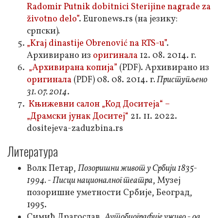
Radomir Putnik dobitnici Sterijine nagrade za
životno delo”
. Euronews.rs (на језику:
српски)
.
„Kraj dinastije Obrenović na RTS-u”
.
Архивирано из
оригинала
12. 08. 2014. г
.
„Архивирана копија”
(PDF). Архивирано из
оригинала
(PDF) 08. 08. 2014. г
. Приступљено
31. 07. 2014
.
Књижевни салон „Код Доситеја“ –
„Драмски јунак Доситеј“
21. 11. 2022.
dositejeva-zaduzbina.rs
Литература
Волк Петар,
Позоришни живот у Србији 1835-
1994. - Писци националног театра
, Музеј
позоришне уметности Србије, Београд,
1995.
Симић Драгослав,
Аутобиографије уживо - од