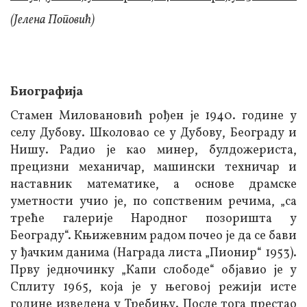
(Јелена Поповић)
Биографија
Стамен Миловановић рођен је 1940. године у
селу Дубову. Школовао се у Дубову, Београду и
Нишу. Радио је као минер, булдожериста,
прецизни механичар, машински техничар и
наставник математике, а основе драмске
уметности учио је, по сопственим речима, „са
треће галерије Народног позоришта у
Београду“. Књижевним радом почео је да се бави
у ђачким данима (Награда листа „Пионир“ 1953).
Прву једночинку „Капи слободе“ објавио је у
Сплиту 1965, која је у његовој режији исте
године изведена у Требињу. После тога престао