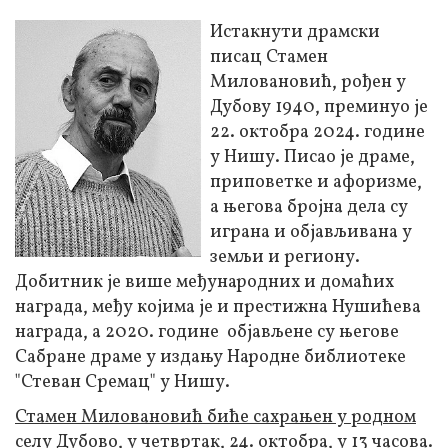
Истакнути драмски
писац Стамен
Миловановић, рођен у
Дубову 1940, преминуо је
22. октобра 2024. године
у Нишу. Писао је драме,
приповетке и афоризме,
а његова бројна дела су
играна и објављивана у
земљи и региону.
Добитник је више међународних и домаћих
награда, међу којима је и престижна Нушићева
награда, а 2020. године објављене су његове
Сабране драме у издању Народне библиотеке
"Стеван Сремац" у Нишу.
Стамен Миловановић биће сахрањен у родном
селу Дубово, у четвртак, 24. октобра, у 13 часова.