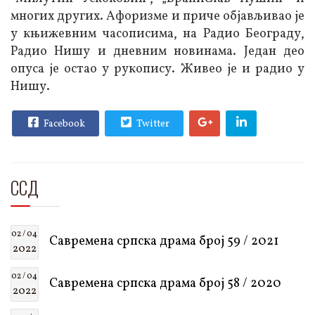
многих других. Афоризме и приче објављивао је
у књижевним часописима, на Радио Београду,
Радио Нишу и дневним новинама. Један део
опуса је остао у рукопису. Живео је и радио у
Нишу.
Facebook
Twitter
ССД
02 / 04
Савремена српска драма број 59 / 2021
2022
02 / 04
Савремена српска драма број 58 / 2020
2022