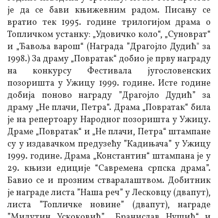
је да се бави књижевним радом. Писању се
вратио тек 1995. године трилогијом драма о
Топличком устанку: „Удовичко коло“, „Суноврат“
и „Ђавоља варош“ (Награда ”Драгојло Дудић" за
1998.) За драму „Повратак“ добио је прву награду
на конкурсу Фестивала југословенских
позоришта у Ужицу 1999. године. Исте године
добија поново награду ”Драгојло Дудић” за
драму „Не плачи, Петра“. Драма „Повратак“ била
је на репертоару Народног позоришта у Ужицу.
Драме „Повратак“ и „Не плачи, Петра“ штампане
су у издавачком предузећу ”Кадињача” у Ужицу
1999. године. Драма „Константин“ штампана је у
29. књизи едиције “Савремена српска драма”.
Бавио се и прозним стваралаштвом. Добитник
је награде листа ”Наша реч” у Лесковцу (двапут),
листа ”Топличке новине” (двапут), награде
”Милутин Ускоковић”, „Бранислав Нушић“ и