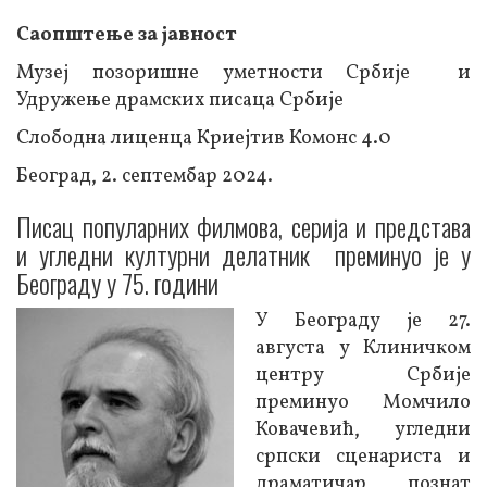
Саопштење за јавност
Музеј позоришне уметности Србије и
Удружење драмских писаца Србије
Слободна лиценца Криејтив Комонс 4.0
Београд, 2. септембар 2024.
Писац популарних филмова, серија и представа
и угледни културни делатник преминуо је у
Београду у 75. години
У Београду је 27.
августа у Клиничком
центру Србије
преминуо Момчило
Ковачевић, угледни
српски сценариста и
драматичар, познат