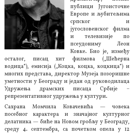
публици Југоисточне
Европе и љубитељима
српског и
југословенског филма
и телевизије по
псеудониму Леон
Ковке. Био је, између
осталог, писац хит филмова („Шећерна
водица“), емисија („Коцка, коцка, коцкица“) и
многих представа, директор Музеја позоришне
уметности у Београду и један од руководилаца
Удружења драмских писаца Србије –
репрезентативног удружења у култури.
Сахрана Момчила Ковачевића — човека
посебног карактера и значајног културног
делатника — биће на Новом гробљу у Београду,
среду 4. септембра, са почетком опела у 12