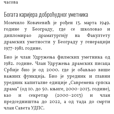
часова
Богата каријера доброћудног уметника
Момчило Ковачевић је рођен 13. марта 1949.
године у Београду, где се школовао и
дипломирао драматургију на Факултету
драмских уметности у Београду у генерацији
1977–1981. године.
Био је члан Удружења филмских уметника од
1982. године. Члан Удружења драмских писаца
Србије био је од 2000. где је обављао више
важних функција. Био је уредник и главни
уредник капиталне едиције „Савремена српска
драма“ (од 10. до 50. књиге, 2000-2013. године),
као и секретар (2000–2013) и члан
председништва до 2022, а од тада до смрти
члан Савета УДПС.