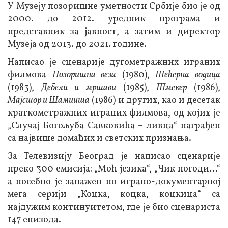
У Музеју позоришне уметности Србије био је од
2000. до 2012. уредник програма и
представник за јавност, а затим и директор
Музеја од 2013. до 2021. године.
Написао је сценарије дугометражних играних
филмова
Позоришна веза
(1980),
Шећерна водица
(1983),
Дебели и мршави
(1985),
Шмекер
(1986),
Мајстор и Шампита
(1986) и других, као и десетак
краткометражних играних филмова, од којих је
„Случај Богољуба Савковића – ливца“ награђен
са највише домаћих и светских признања.
За Телевизију Београд је написао сценарије
преко 300 емисија: „Моћ језика“, „Чик погоди...“
а посебно је запажен по играно-документарној
мега серији „Коцка, коцка, коцкица“ са
најдужим континуитетом, где је био сценариста
147 епизода.