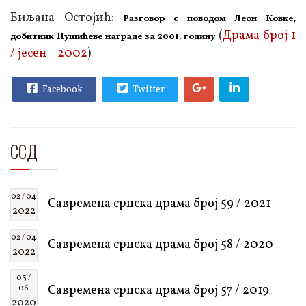
Биљана Остојић:
Разговор с поводом Леон Ковке,
(
Драма број 1
добитник Нушићеве награде за 2001. годину
/ јесен - 2002
)
Facebook
Twitter
ССД
02 / 04
Савремена српска драма број 59 / 2021
2022
02 / 04
Савремена српска драма број 58 / 2020
2022
03 /
Савремена српска драма број 57 / 2019
06
2020