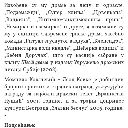
Извођене су му драме за децу и одрасле:
„Подземаљци“, „Супер клиња“, „Црвенкапа“,
„Коцкица“, „Интимно-виктимолошка прича“,
„Немирко и свемирко“ и друге, а штампане су
му у едицији Савремене српске драма засебно
комади „Ритуал згуснутог ваздуха“, „Клепсидра“,
„Министарка воли кнедле“, „Шећерна водица“ и
„Бебин Доручак“, што су касније сабране у
књигу
Шест драма
у издању Удружење драмских
писаца Србије (2008).
Момчило Ковачевић – Леон Ковке је добитник
бројних српских и страних награда, укључујући
награду за најбољи драмски текст „Бранислав
Нушић“ 2001. године, и за трајни допринос
култури Београда „Златни беочуг“ 2005. године.
•
Подсећање: