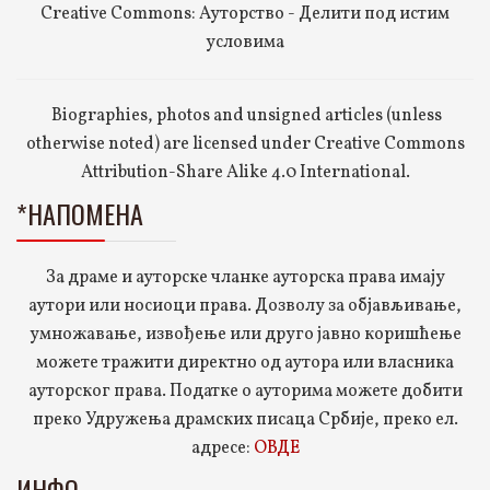
Creative Commons: Ауторство - Делити под истим
условима
Biographies, photos and unsigned articles (unless
otherwise noted) are licensed under Creative Commons
Attribution-Share Alike 4.0 International.
*НАПОМЕНА
За драме и ауторске чланке ауторска права имају
аутори или носиоци права. Дозволу за објављивање,
умножавање, извођење или друго јавно коришћење
можете тражити директно од аутора или власника
ауторског права. Податке о ауторима можете добити
преко Удружења драмских писаца Србије, преко ел.
адресе:
ОВДЕ
ИНФО