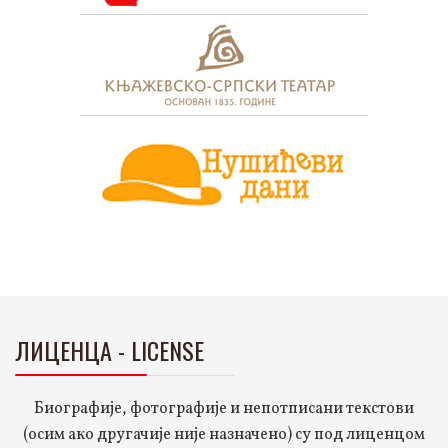
ЛИЦЕНЦА - LICENSE
Биографије, фотографије и непотписани текстови
(осим ако другачије није назначено) су под лиценцом