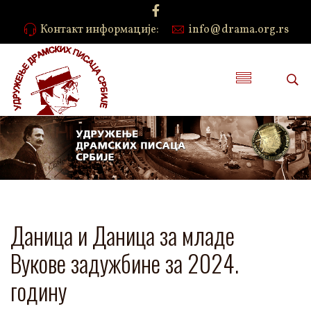
Контакт информације:
info@drama.org.rs
Даница и Даница за младе
Вукове задужбине за 2024.
годину