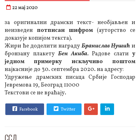
22 мај 2020
за оригинални драмски текст- необјављен и
неизведен
потписан шифром
(ауторство се
доказује копијом текста).
Жири ће доделити награду
Бранислав Нушић
и
бронзану плакету
Бен Акиба
. Радове слати
у
једном примерку искључиво поштом
најкасније до 30. септембра 2020. на адресу:
Удружење драмских писаца Србије Господар
Јевремова 19, Београд 11000
Текстови се не враћају.
Facebook
Twitter
ССД