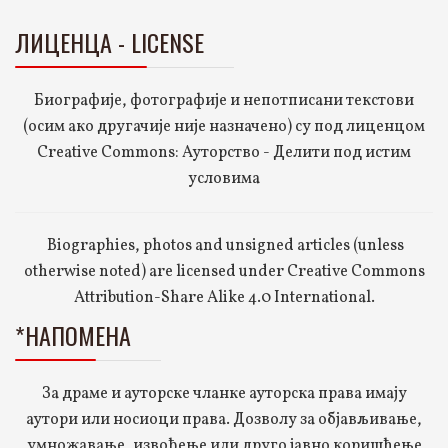
ЛИЦЕНЦА - LICENSE
Биографије, фотографије и непотписани текстови
(осим ако другачије није назначено) су под лиценцом
Creative Commons: Ауторство - Делити под истим
условима
Biographies, photos and unsigned articles (unless
otherwise noted) are licensed under Creative Commons
Attribution-Share Alike 4.0 International.
*НАПОМЕНА
За драме и ауторске чланке ауторска права имају
аутори или носиоци права. Дозволу за објављивање,
умножавање, извођење или друго јавно коришћење