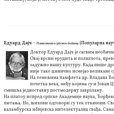
Едуард Дајч
–
(Популарна нау
Плава књига о српском питању
Доктор Едуард Дајч је сасвим необичн
Овај врсни ерудита и полиглота, прев
задужио нашу културу. Када пише др
није тако цинично исмејао великане с
На темељима памфлета др. Владана Ђор
почетка века, међу којима су и Јован
смишља једноставну постмодерну заврзламу.
На платоу испред српске Академије наука, Ђорђев
питања. Но, њихови одговори су тек откачени. Сва
каламбурска ибијевска интелектуална свађа. Сама