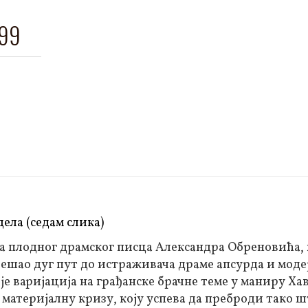
999
дела (седам слика)
ова плодног драмског писца Александра Обреновића, к
решао дуг пут до истраживача драме апсурда и мод
е варијација на грађанске брачне теме у маниру Ха
 материјалну кризу, коју успева да преброди тако 