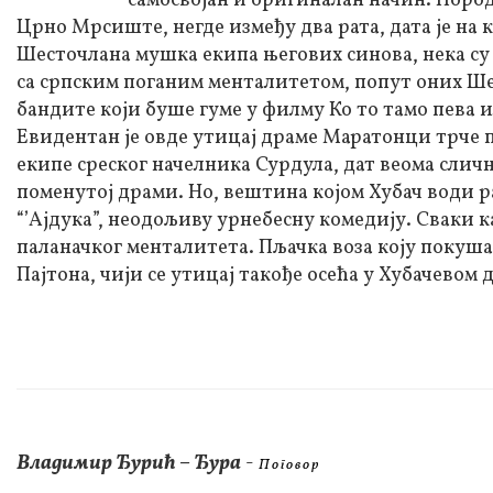
самосвојан и оригиналан начин. Пород
Црно Мрсиште, негде између два рата, дата је на
Шесточлана мушка екипа његових синова, нека су 
са српским поганим менталитетом, попут оних Ше
бандите који буше гуме у филму Ко то тамо пева
Евидентан је овде утицај драме Маратонци трче по
екипе среског начелника Сурдула, дат веома слич
поменутој драми. Но, вештина којом Хубач води р
“’Ајдука”, неодољиву урнебесну комедију. Сваки
паланачког менталитета. Пљачка воза коју покуша
Пајтона, чији се утицај такође осећа у Хубачевом д
Владимир Ђурић – Ђура
-
П о г о в о р