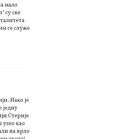
ба мало
 су све
нталитета
им се служе
ји. Иако је
е једну
ији Стерије
 узео као
али на врло