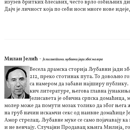
изузев бритких блесавих, често врло озбиљних диј
Дајч је личност која по себи носи многе нове иде
Милан Јелић
-
Јелисаветини љубавни јади због молера
Весела драмска сторија Љубавни јади зб
212, преко стотинак пута. То довољно г
са намером да забави најширу публику
кич литературе, његова главна јунакиња
Јелисавета је обична српска домаћица, м
молер може да помути мозак толико да због њега 
на груб начин искамчи секс од наивне домаћице Јел
Амор стрелац. Љубавне муке се само појачавају ка 
и не венчају. Случајни Продавац књига Милија, г