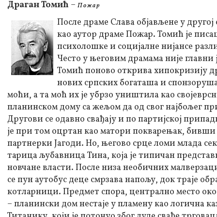
Драган Томић
–
П о ж а р
После драме Слава објављене у другој 
као аутор драме Пожар. Томић је писа
психолошке и социјалне нијансе разл
Често у његовим драмама није главни 
Томић поново открива хипокризију др
нових српских богаташа и спонзоруша
моћи, а та моћ их је убрзо уништила као својеврсн
планинском дому са жељом да од свог најбољег п
Другови се одавно свађају и по партијској припад
је при том оцртан као матори покварењак, бивши п
партнерки Јагоди. Но, његово срце ломи млада се
тарица љубавница Тина, која је типичан представ
новчане власти. После низа необичних малверзаци
се пун аутобус деце смрзава напољу, док траје об
котларници. Предмет спора, централно место око 
– планински дом нестаје у пламену као логична к
Титанику, који је потонуо због луде свађе трговац