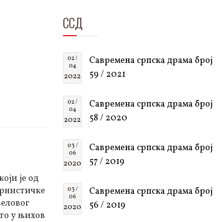
ССД
02 /
Савремена српска драма број
04
59 / 2021
2022
02 /
Савремена српска драма број
04
58 / 2020
2022
03 /
Савремена српска драма број
06
57 / 2019
2020
оји је од
ернистичке
03 /
Савремена српска драма број
06
веловог
56 / 2019
2020
што у њихов