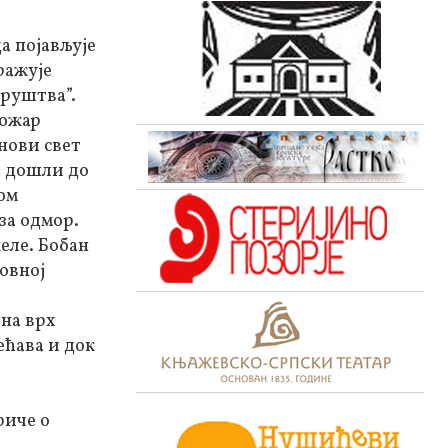
а појављује
ражује
друштва”.
Пожар
нови свет
а дошли до
ном
за одмор.
желе. Бобан
ловној
на врх
ећава и док
риче о