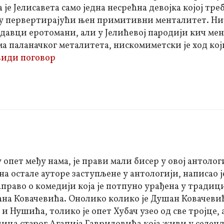
 је Јелисавета само једна несрећна девојка којој тре
у первертирајући њен примитивни менталитет. Нит’
одавци еротомани, али у Јелићевој пародији кич ме
ма паланачког металитета, нискомиметски је ход кој
види поговор
опет међу нама, је прави мали бисер у овој антологи
на остале ауторе заступљене у антологији, написао ј
аправо о комедији која је потпуно урађена у традиц
а Ковачевића. Онолико колико је Душан Ковачевић
 и Нушића, толико је опет Хубач узео од све тројце, 