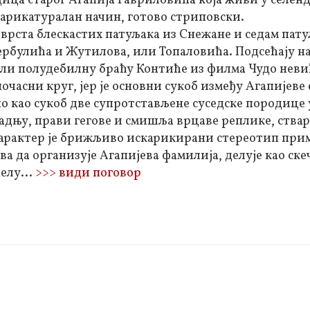
ица старог Агапија Гавриловића која живи у селенд
 карикатуралан начин, готово стриповски.
врста блескастих патуљака из Снежане и седам пату
рбулића и Жутилова, или Топаловића. Подсећају н
 или полудебилну браћу Контиће из филма Чудо неви
часни круг, јер је основни сукоб између Агапијеве
но као сукоб две супротстављене суседске породице 
адњу, прави гегове и смишља врцаве реплике, ствар
 карактер је брижљиво искарикирани стереотип пр
ва да организује Агапијева фамилија, делује као ск
елу...
>>> види поговор