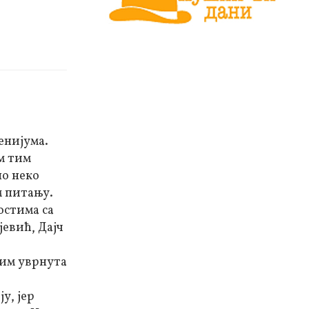
енијума.
м тим
но неко
м питању.
остима са
јевић, Дајч
 им уврнута
у, јер