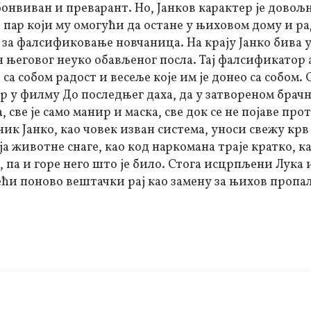
онвиван и преварант. Но, Јанков карактер је довољ
 пар који му омогући да остане у њиховом дому и ра
за фалсификовање новчаница. На крају Јанко бива 
н његовог неуко обављеног посла. Тај фалсификатор
са собом радост и весеље које им је донео са собом
ар у филму До последњег даха, да у затвореном брач
све је само манир и маска, све док се не појаве пр
ик Јанко, као човек изван система, уноси свежу крв
 животне снаге, као код наркомана траје кратко, к
о, па и горе него што је било. Стога исцрпљени Лука 
жећи поново вештачки рај као замену за њихов проп