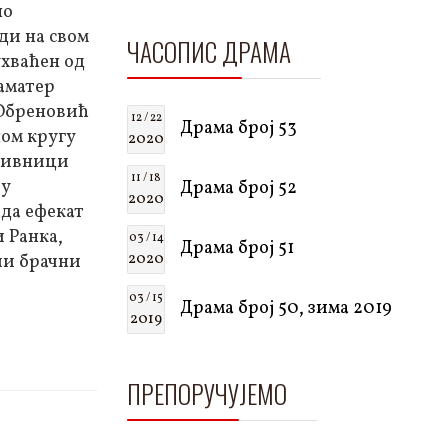
но
ди на свом
ЧАСОПИС ДРАМА
ухваћен од
 аматер
. Обреновић
12 / 22
Драма број 53
ном кругу
2020
отивници
11 / 18
 у
Драма број 52
2020
ада ефекат
и Ранка,
03 / 14
Драма број 51
2020
али брачни
03 / 15
Драма број 50, зима 2019
2019
ПРЕПОРУЧУЈЕМО