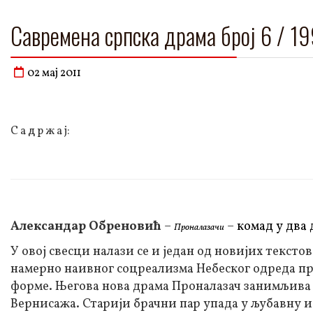
Савремена српска драма број 6 / 1
02 мај 2011
С а д р ж а ј:
Александар Обреновић
–
–
комад у два 
Проналазачи
У овој свесци налази се и један од новијих текст
намерно наивног соцреализма Небеског одреда п
форме. Његова нова драма Проналазач занимљива ј
Вернисажа. Старији брачни пар упада у љубавну и