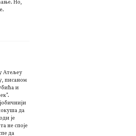
вање. Но,
е.
 у Атељеу
у, писаном
убића и
ек”.
ајобичнији
покуша да
оди је
та не споје
спе да