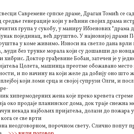
свесци Савремене српске драме, Драган Томић се сад
ц средње генерације који у већини својих драма ист
ичитих група у сукобу, у маниру Ибзенових “драма 
јунак појединац, већ друштво. У најновијој драми 
уштва у коме живимо. Износи на светло дана врли 
, људи без трунке морала који су дошавши до новц
и хибрис. Доктор грађевине Бобан, затечен је у јед
ријатеља Цолета, машинца преотме обожавано место 
ности, и по начину на који желе да добију оно што 
лејбој који ломи срца и својој супрузи Олги, и пос
кре-
ник хипермодерних жена које преко кревета стреме 
ја око продаје планинског дома, док траје снежна м
рачун некада најбољих пријатеља, долази до пожара у
кога се све врти
азна неодговорном, порочном свету. Слично попут п
а...
>>> види поговор