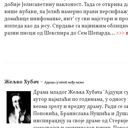
добије Јелисаветину наклоност. Тада се открива да
више љубави, па Јелић намерно прави персифлаж
домаћице нинфоманке, нит’ су сви мајстори и пр
изгледа као да јесу. Спрдање са најнижим облици
разни писци од Шекспира до Сем Шепарда...
>>> 
Жељко Хубач
–
Ајдуци су опет међу нама
Драма младог Жељка Хубача ’Ајдуци су 
аутор најмлаћи по годинама, у односу 
веома зрелу и вредну драму. Ради се з
Поповића, Бранислава Нушића и Душан
инспирацију за своје драме од Стерије