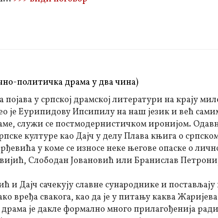
чно-политичка драма у два чина)
а појава у српској драмској литератури на крају мил
ео је Еурипидову Ипсипилу на наш језик и већ сами
аме, служи се постмодернистичком иронијом. Одав
рпске културе као Дајч у делу Плава књига о српско
ђевића у коме се износе неке његове опаске о личн
 Цвијић, Слободан Јовановић или Бранислав Петрони
ић и Дајч сачекују славне сународнике и постављају
ко вређа свакога, као да је у питању каква Жаријева
 драма је дакле формално много прилагођенија радиј