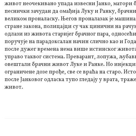
живот неочекивано упада извесни Јанко, матори б
песнички зачудан да омађија Луку и Ранку, брачни
великом проналаску. Његов проналазак је машина 
стране закона, полицајци су чак цинични на рачу
одлази из живота старијег брачног пара, односећи 
поручује на парадоксалан начин слично као и Год
после дужег времена нема више истинског живота, 
управо таквог система. Преварант, лопужа, љубавн
овештали брачни живот Луке и Ранке. Но инјекција
ограничене дозе прође, све се враћа на старо. Ист
после Јанковог одласка тупо гледају у врата, тра
живот.