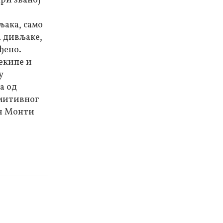
ри званој
љака, само
а дивљаке,
ђено.
 екипе и
у
а од
имитивног
еч Монти