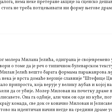
алога, нема неке претеране акције за сценско деша
је, стога не треба потцењивати ни форму његове драм
ог молера Милана Јелића, одиграна је својевремено
овори о томе да је реч о типичном булеварском текст
. Милан Јелић вешто барата формама паражанрова љ
 нека је врста домаће верзије славније “Штефице Цв
ало припроста, која верује у велику љубав и којој н
жели да се убије. Молер Милован на почетку драме 
исавете. Она га одбије, али чим он оде из куће, пог
крају комада, све док се коначно Милован и Јелисаве
отово на идентичан начин негде на средини драме у