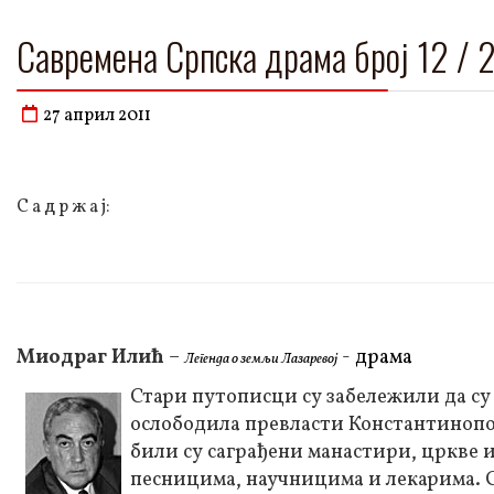
Савремена Српска драма број 12 / 
27 април 2011
С а д р ж а ј:
Миодраг Илић
–
-
драма
Легенда о земљи Лазаревој
Стари путописци су забележили да су се
ослободила превласти Константинопоља
били су саграђени манастири, цркве 
песницима, научницима и лекарима. Сва