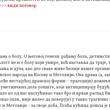
>>> види поговор
ма о болу. О његовој генези: рађању бола, детињств
ост не и о болу који умире, већ наставља да траје, 
ћања и духа; као део сваке живе ћелије нашег органи
рпског народа на Косову и Метохији. Ова драма (а, за
кође нестајућој драмској форми – трагедији) дожив
уметничких дела уопште, које антиципирају будућ
мало ко од нас наслућивао тако брз и крвав распад 
еровао (или, није желео да поверује) у такво трагичн
и Метохији – за своје доба, Псећа кућица дошла је