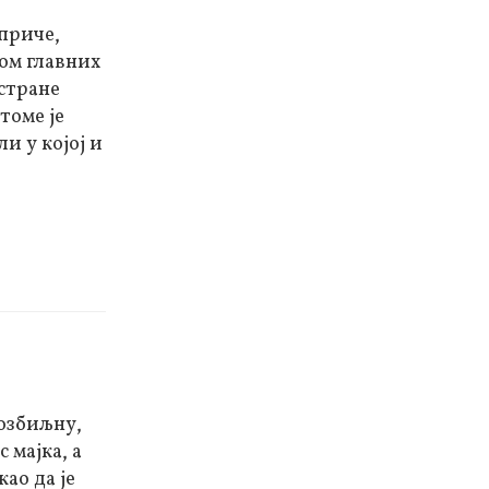
приче,
јом главних
стране
томе је
и у којој и
 озбиљну,
 мајка, а
као да је