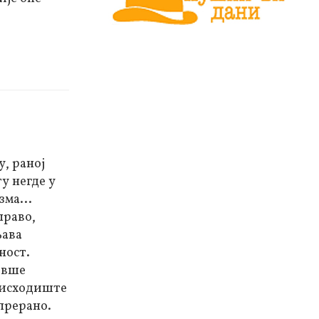
у, раној
ту негде у
зма...
право,
љава
ност.
бивше
о исходиште
 прерано.