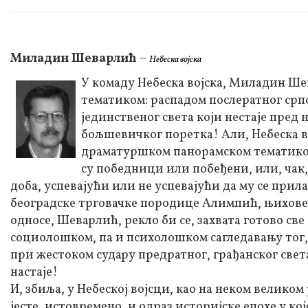
Миладин Шеварлић
–
Небеска војска
У комаду Небеска војска, Миладин Ше
тематиком: распадом послератног срп
јединственог света који нестаје пред
бољшевичког поретка! Али, Небеска во
драматуршком панорамском тематиком,
су победници или побеђени, или, чак,
доба, успевајући или не успевајући да му се прил
београдске трговачке породице Алимпић, њихове 
односе, Шеварлић, рекло би се, захвата готово св
социолошком, па и психолошком сагледавању тог, 
при жестоком судару предратног, грађанског света
настаје!
И, збиља, у Небеској војсци, као на неком велико
јесте, истовремено, и одраз историјске епохе у ко