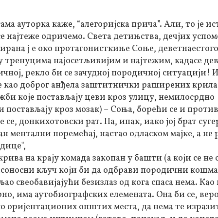
ама ауторка каже, “алегоријска прича”. Али, то је и
 се најтеже одричемо. Света детињства, дечјих успом
ндирана ј е око протагонисткиње Соње, деветнаесто
е у тренуцима најосетљивијим и најтежим, кадасе де
чној, рекло би се зачудној породичној ситуацији! И
баке као доброг анђела заштитнички раширених крила
би које постављају цеви кроз улицу, немилосрдно
и постављају кроз мозак) – Соња, борећи се и против
е се, донкихотовски рат. Па, ипак, иако јој брат суг
н ментални поремећај, настао одласком мајке, а не 
дице",
крива на крају комада закопан у башти (а који се не 
пасоносни кључ који би да одбрави породични кошмар
љао свеобавијајући безизлаз од кога спаса нема. Као 
но, има аутобиографских елемената. Она би се, вер
о оријентационих општих места, да нема те изрази