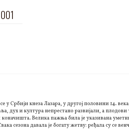
2001
 у Србији кнеза Лазара, у другој половини 14. века,
, дух и култура непрестано развијали, а плодови т
и коначишта. Велика пажња била је указивана умет
ка сезона давала је богату жетву: ређала су се вен