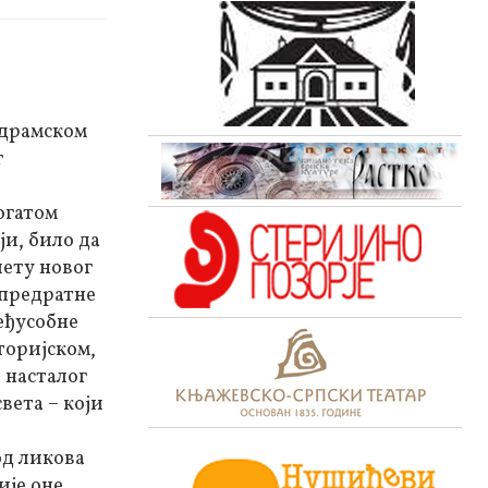
 драмском
г
огатом
и, било да
лету новог
 предратне
еђусобне
торијском,
 насталог
вета – који
од ликова
ије оне