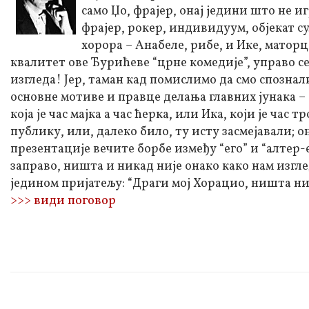
само Џо, фрајер, онај једини што не иг
фрајер, рокер, индивидуум, објекат с
хорора – Анабеле, рибе, и Ике, мато
квалитет ове Ђурићеве “црне комедије”, управо се
изгледа! Јер, таман кад помислимо да смо спозн
основне мотиве и правце делања главних јунака – 
која је час мајка а час ћерка, или Ика, који је час
публику, или, далеко било, ту исту засмејавали;
презентације вечите борбе између “его” и “алтер-ег
заправо, ништа и никад није онако како нам изгл
једином пријатељу: “Драги мој Хорацио, ништа ниј
>>> види поговор