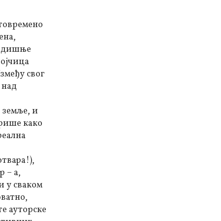
стовремено
ена,
годишње
војчица
змеђу свог
 над
 земље, и
ерише како
реална
отвара!),
 – а,
и у сваком
оватно,
те ауторске