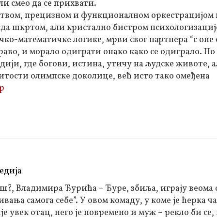
ли смео да се прихвати.
јством, прецизном и функционалном оркестрацијом 
ожда шкртом, али кристално бистром психологизаци
ко-математичке логике, мрви свог партнера “с оне 
право, и морало одиграти онако како се одиграло. По 
ији, где богови, истина, утичу на људске животе, ал
итости олимпске доколице, већ исто тако омеђена
р
едија
аш?, Владимира Ђурића – Ђуре, збиља, играју веома
ања самога себе”. У овом комаду, у коме је ћерка час
је увек отац, него је повремено и муж – рекло би се, 