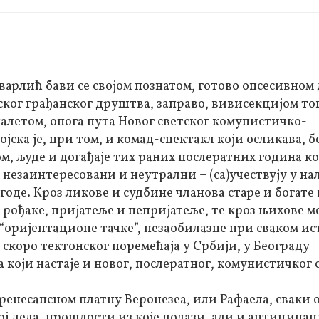
варлић бави се својом познатом, готово опсесивном
ског грађанског друштва, заправо, вивисекцијом то
 налетом, онога пута Новог светског комунистичко-
јска је, при том, и комад-спектакл који осликава, б
 људе и догађаје тих раних послератних година кој
 незаинтересовани и неутрални – (са)учествују у на
агоде. Кроз ликове и судбине чланова старе и богате
рођаке, пријатеље и непријатеље, те кроз њихове м
е “оријентационе тачке”, незаобилазне при сваком ис
скоро тектонског поремећаја у Србији, у Београду –
 који настаје и новог, послератног, комунистичког с
м ренесансном платну Веронезеа, или Рафаела, сваки 
јој дела, прошлости из које долази, али и антиципац