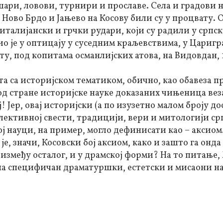
шари, ловови, турнири и прославе. Села и градови 
 Ново Брдо и Јањево на Косову били су у процвату. 
 италијански и грчки рудари, који су радили у српс
о је у оптицају у суседним краљевствима, у Царигра
лату, под копитама османлијских атова, на Видовдан, 
та са историјском тематиком, обично, као обавеза 
д стране историјске науке доказаних чињеница веза
чај! Јер, овај историјски (а по изузетно малом броју д
олективној свести, традицији, вери и митологији ср
кој науци, на пример, могло дефинисати као – аксио
 је, значи, Косовски бој аксиом, како и зашто га онда
– између осталог, и у драмској форми? На то питање
 на специфичан драматуршки, естетски и мисаони на