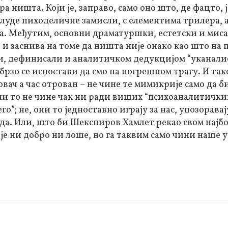
ра ништа. Који је, заправо, само оно што, де фацто, ј
улуде пиходеличне замисли, с елементима трилера, 
рца. Међутим, основни драматуршки, естетски и мис
 и заснива на томе да ништа није онако као што на 
али, дефинисали и аналитичком дедукцијом “уканали
брзо се испостави да смо на погрешном трагу. И так
 тровач а час отрован – не чине те мимикрије само да 
 они то не чине чак ни ради виших “психоаналитичк
о”; не, они то једноставно играју за нас, упозоравај
еда. Или, што би Шекспиров Хамлет рекао свом најб
е ни добро ни лоше, но га таквим само чини наше у