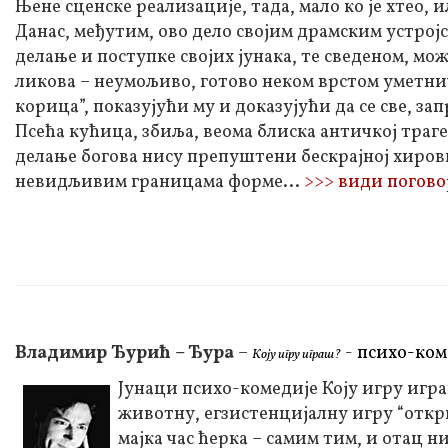
Њене сценске реализације, тада, мало ко је хтео, и
Данас, међутим, ово дело својим драмским устро
делање и поступке својих јунака, те сведеном, м
ликова – неумољиво, готово неком врстом уметнич
корица”, показујући му и доказујући да се све, за
Псећа кућица, збиља, веома блиска античкој трагед
делање богова нису препуштени бескрајној хиров
невидљивим границама форме...
>>> види погово
Владимир Ђурић – Ђура
–
-
психо-ком
Коју игру играш?
Јунаци психо-комедије Коју игру игр
животну, егзистенцијалну игру “открив
мајка час ћерка – самим тим, и отац ни