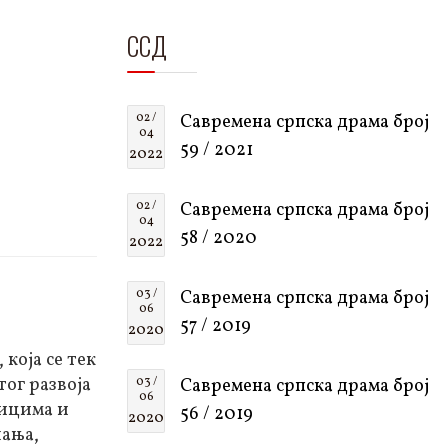
ССД
02 /
Савремена српска драма број
04
59 / 2021
2022
02 /
Савремена српска драма број
04
58 / 2020
2022
03 /
Савремена српска драма број
06
57 / 2019
2020
 која се тек
ог развоја
03 /
Савремена српска драма број
06
ницима и
56 / 2019
2020
чања,