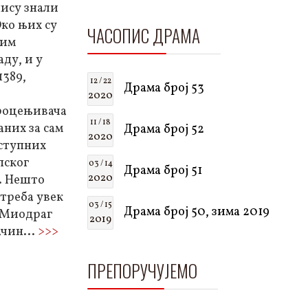
нису знали
Око њих су
ЧАСОПИС ДРАМА
ким
ду, и у
1389,
12 / 22
Драма број 53
2020
процењивача
11 / 18
них за сам
Драма број 52
2020
оступних
пског
03 / 14
Драма број 51
2020
м. Нешто
 треба увек
03 / 15
Драма број 50, зима 2019
, Миодраг
2019
чин...
>>>
ПРЕПОРУЧУЈЕМО