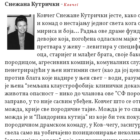
Снежана Кутрички
-
К о в ч е г
Ковчег Снежане Кутрички јесте, како с
и комад о нестајању једног света кога
мириса и боја... Радња ове драме фу
девојке која, погођена одласком мајк
претвара у жену – левитира у специфи
оца, старијег и млађег брата, своје 
породицом, агресивних комшија, комуналних служ
пенетрирајући у њен интимни свет (као да јој цев
против блата које надире у њен свет – води, разум
је њена “земљана клаустрофобија: клинички доказа
животна опасност – нико до чланова ове ”СФ поро
заправо, у то није сасвим убеђен. Ковчег што се от
можда, крије све породичне тајне. Можда је то с
можда је и “Пандорина кутија” из које би тек поку
породичном драмском комаду, у Ков~чегу, засигур
свела само на уобичајено позиционирање неколик