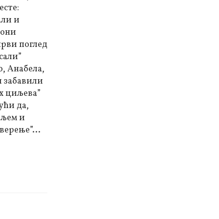
есте:
али и
аони
први поглед
сали”
о, Анабела,
би забавили
их циљева”
ући да,
ољем и
верење”...