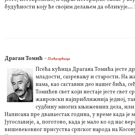
будућности коју ће својим делањем да обликује...
Драган Томић
–
Псећа кућица
Псећа кућица Драгана Томића јесте дра
младости, сазревању и старости. На жал
нама, као саставни део нашег бића, се
Томићев свет који нестаје јесте свет с
жанровски најприближнија једној, та
судбину многих књижевних дела, или 
Написана пре дванаестак година, у време када је 
Југославије, а, поготово, када је мало ко од нас в
вишевековног присуства српског народа на Косову 