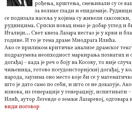
рођења, крштења, смењивали су се ва
за велике глади и епидемије. Рудници
се подизала насеља у којима су живели саксонски,
рудницима. Српски новац имао је добар углед и би
Италији... Свет кнеза Лазара нестао је у крви и б
године. И то је тема драме Миодрага Илића.
Ако се приликом критичке анализе драмског текс
подразумева неопходност маркирања познатих и о
догађај – када је реч о боју на Косову, то није слу
чињеница, готово псеудоисторијски) догађај, у к
народа, заузима оно место које би се у математич
што је дато само по себи, и што се не доказује. Ако
изнова, из генерације у генерацију, испитивати 
Илић, аутор Легенде о земљи Лазаревој, одговара
види поговор