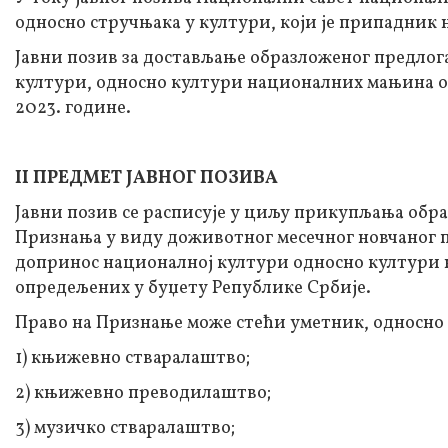
односно стручњака у култури, који је припадник
Јавни позив за достављање образложеног предлог
култури, односно култури националних мањина отв
2023. године.
II ПРЕДМЕТ ЈАВНОГ ПОЗИВА
Јавни позив се расписује у циљу прикупљања обр
Признања у виду доживотног месечног новчаног п
допринос националној култури односно култури н
опредељених у буџету Републике Србије.
Право на Признање може стећи уметник, односно с
1) књижевно стваралаштво;
2) књижевно преводилаштво;
3) музичко стваралаштво;