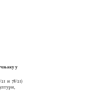
учњаку у
/21 и 78/21)
ултури,