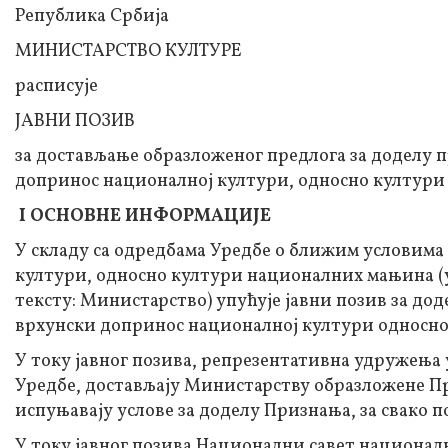
Република Србија
МИНИСТАРСТВО КУЛТУРЕ
расписује
ЈАВНИ ПОЗИВ
за достављање образложеног предлога за доделу 
допринос националној култури, односно култур
I ОСНОВНЕ ИНФОРМАЦИЈЕ
У складу са одредбама Уредбе о ближим условима
култури, односно култури националних мањина (у
тексту: Министарство) упућује јавни позив за до
врхунски допринос националној култури односно
У току јавног позива, репрезентативна удружења у
Уредбе, достављају Министарству образложене Пр
испуњавају услове за доделу Признања, за свако п
У току јавног позива Национални савет национа