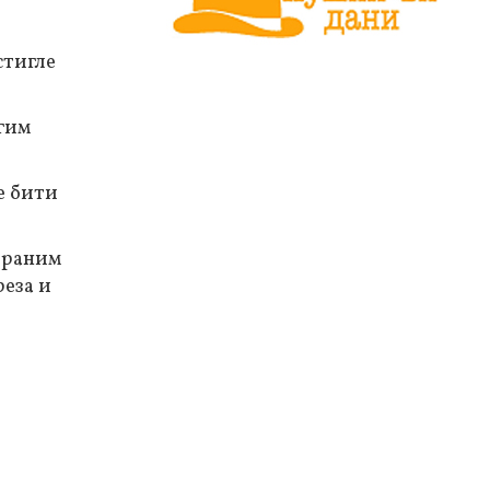
стигле
гим
е бити
браним
реза и