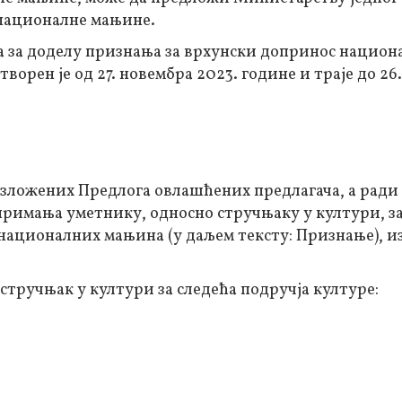
 националне мањине.
а за доделу признања за врхунски допринос национ
орен је од 27. новембра 2023. године и траје до 26
азложених Предлога овлашћених предлагача, а ради
римања уметнику, односно стручњаку у култури, з
ационалних мањина (у даљем тексту: Признање), из
тручњак у култури за следећа подручја културе: