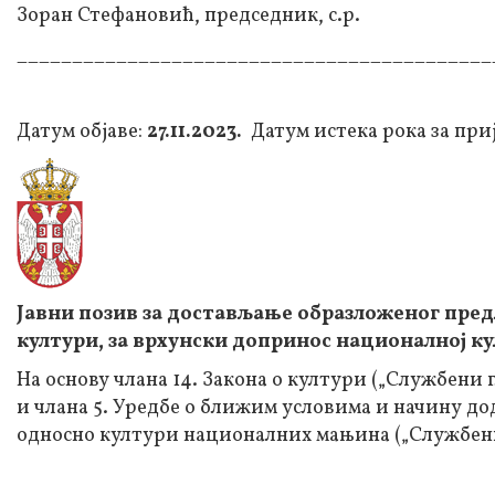
Зоран Стефановић, председник, с.р.
___________________________________________
Датум објаве:
27.11.2023.
Датум истека рока за пр
Јавни позив за достављање образложеног пред
култури, за врхунски допринос националној к
На основу члана 14. Закона о култури („Службени гла
и члана 5. Уредбе о ближим условима и начину д
односно култури националних мањина („Службени г