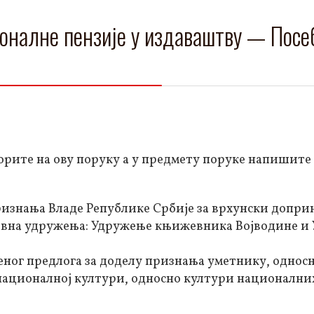
оналне пензије у издаваштву — Посе
оворите на ову поруку а у предмету поруке напишите
ризнања Владе Републике Србије за врхунски допри
тивна удружења: Удружење књижевника Војводине и
еног предлога за доделу признања уметнику, однос
 националној култури, односно култури национални