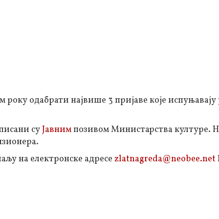
 року одабрати највише 3 пријаве које испуњавају 
описани су
Јавним
позивом Министарства културе. Н
нзионера.
шаљу на електронске адресе
zlatnagreda@neobee.net