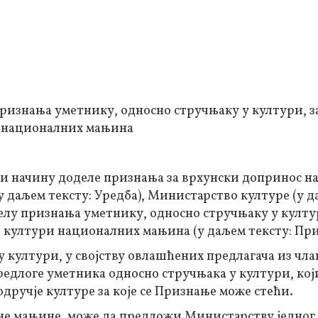
признања уметнику, односно стручњаку у култури, з
и националних мањина
 и начину доделе признања за врхунски допринос н
 даљем тексту: Уредба), Министарство културе (у 
делу признања уметнику, односно стручњаку у култу
 култури националних мањина (у даљем тексту: При
 култури, у својству овлашћених предлагача из члан
едлоге уметника односно стручњака у култури, кој
одручје културе за које се Признање може стећи.
лне мањине, може да предложи Министарству једног