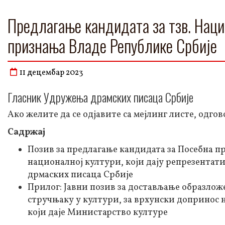
Предлагање кандидата за тзв. Наци
признања Владе Републике Србије
11 децембар 2023
Гласник Удружења драмских писаца Србије
Ако желите да се одјавите са мејлинг листе, одг
Садржај
Позив за предлагање кандидата за Посебна п
националној култури, који дају репрезента
дрмаских писаца Србије
Прилог: Јавни позив за достављање образлож
стручњаку у култури, за врхунски допринос
који даје Министарство културе