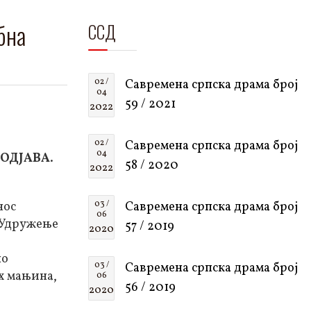
бна
ССД
02 /
Савремена српска драма број
04
59 / 2021
2022
02 /
Савремена српска драма број
04
ОДЈАВА
.
58 / 2020
2022
нос
03 /
Савремена српска драма број
06
 Удружење
57 / 2019
2020
но
03 /
Савремена српска драма број
х мањина,
06
56 / 2019
2020