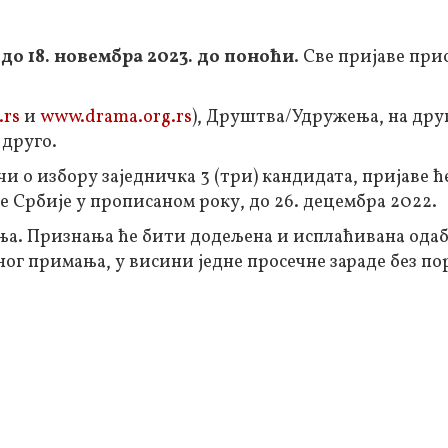
н
до 18. новембра 2023.
до поноћи
. Све пријаве при
.rs
и
www.drama.org.rs
), Друштва/Удружења, на дру
 друго.
 о избору заједничка 3 (три) кандидата, пријаве ћ
 Србије у прописаном року, до 26. децембра 2022.
ања. Признања ће бити додељена и исплаћивана ода
г примања, у висини једне просечне зараде без по