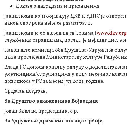
Доказе о наградама и признањима
Јавни позив који објављују ДКВ и УДПС је отворе
након овог рока неће се разматрати.
Јавни позив је објављен на сајтовима (
www.dkv.org
службеним страницама, послат је мејлинг листе и
Након што комисија оба Друштва/Удружења одлучи
даље прослеђене Министарству културе Републике
Влада РС доноси коначну одлуку о додели призн
уметницима/стручњацима у виду месечног новчано
доприноса у РС за месец јул 2021. године.
Срдачан поздрав,
За Друштво књижевника Војводине
Јован Зивлак, председник, с.р.
За Удружење драмских писаца Србије,