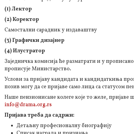
(1) Лектор
(2) Коректор
Самостални сарадник у издаваштву
(3) Графички дизајнер
(4) Илустратор
Заједничка комисија ће разматрати и у прописаном
прописује Министарство.
Услови за пријаву кандидата и кандидаткиња пр
позив могу да се пријаве само лица са статусом пе
Наше пензионисане колеге које то желе, пријаве 
info@drama.org.rs
Пријава треба да садржи:
Детаљну професионалну биографију
Списак награда и признања