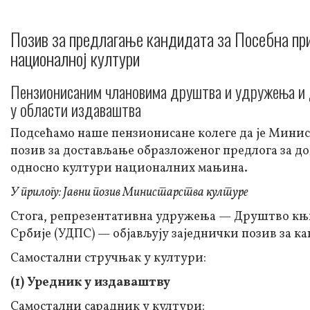
Позив за предлагање кандидата за Посебна пр
националној култури
Пензионисаним члановима друштва и удружeњa и д
у области издаваштва
Подсећамо наше пензионисане колеге да је Министа
позив за достављање образложеног предлога за д
односно култури националних мањина.
У прилогу: Јавни позив Министарства културе
Стога, репрезентативна удружења — Друштво књ
Србије (УДПС) — објављују заједнички позив за 
Самостални стручњак у култури:
(1) Уредник у издаваштву
Самостални сарадник у култури: