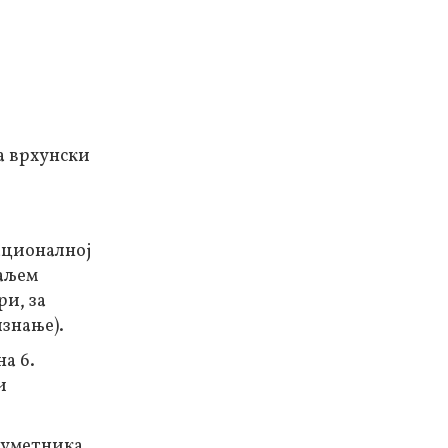
а врхунски
ационалној
даљем
ри, за
знање).
а 6.
и
 уметника