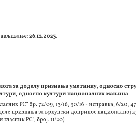
_______________
ијављивање:
26.12.2023.
лога за доделу признања уметнику, односно стр
ултури, односно култури националних мањина
сник РС“ бр. 72/09, 13/16, 30/16 - исправка, 6/20, 47
оделе признања за врхунски допринос националној к
ласник РС“, број: 11/20)