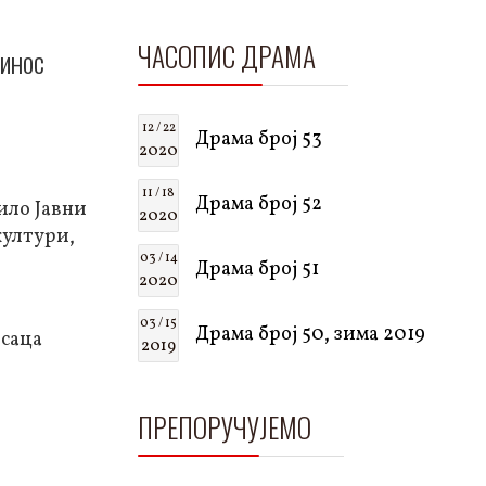
ЧАСОПИС ДРАМА
ринос
12 / 22
Драма број 53
2020
11 / 18
Драма број 52
ило Јавни
2020
култури,
03 / 14
Драма број 51
2020
03 / 15
Драма број 50, зима 2019
исаца
2019
ПРЕПОРУЧУЈЕМО