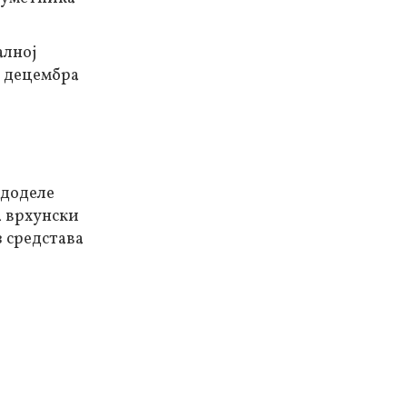
алној
. децембра
 доделе
а врхунски
 средстава