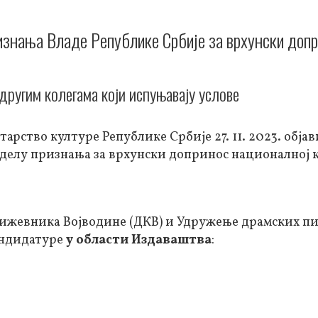
изнања Владе Републике Србије за врхунски доп
ругим колегама који испуњавају услове
рство културе Републике Србије 27. 11. 2023. објав
оделу признања за врхунски допринос националној 
ижевника Војводине (ДКВ) и Удружење драмских п
кандидатуре
у области Издаваштва
: